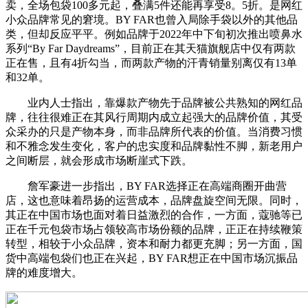
卖，全场包袋100多元起，叠满5件还能再享受8。5折。是网红
小众品牌常见的窘境。BY FAR也曾入局除手袋以外的其他品
类，但却反应平平。例如品牌于2022年中下旬初次推出喷鼻水
系列“By Far Daydreams”，目前正在其天猫旗舰店中仅有两款
正在售，且有4折勾当，而两款产物的汗青销量别离仅有13单
和32单。
业内人士指出，靠爆款产物先于品牌被公共熟知的网红品
牌，往往很难正在其风行周期内成立起强大的品牌价值，其受
众采办的只是产物本身，而非品牌所代表的价值。当消费习惯
和不雅念发生变化，客户的忠实度和品牌黏性不脚，新老用户
之间断层，就会形成市场断崖式下跌。
詹军豪进一步指出，BY FAR选择正在高端商圈开曲营
店，这也意味着昂扬的运营成本，品牌盘旋空间无限。同时，
其正在中国市场也面对着日益激烈的合作，一方面，蔻驰等已
正在千元包袋市场占领较高市场份额的品牌，正正在持续鞭策
转型，相较于小众品牌，资本和耐力都更充脚；另一方面，国
货中高端包袋们也正在兴起，BY FAR想正在中国市场沉振品
牌的难度增大。