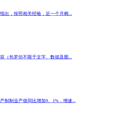
出，按照相关经验，近一个月赖...
（包罗但不限于文字、数据及图...
制业产值同比增加9。1%，增速...