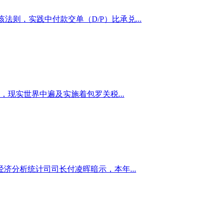
则，实践中付款交单（D/P）比承兑...
现实世界中遍及实施着包罗关税...
济分析统计司司长付凌晖暗示，本年...