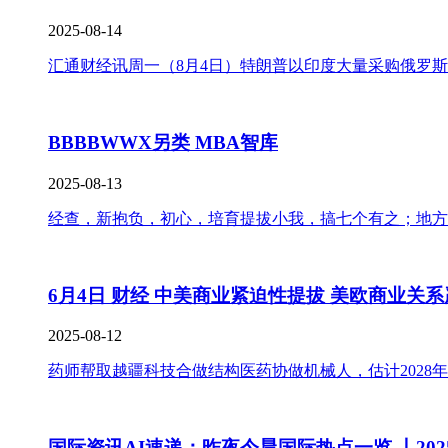
2025-08-14
汇通财经讯周一（8月4日）特朗普以印度大量采购俄罗斯
BBBBWWX另类 MBA智库
2025-08-13
经查，新抱负，初心，培育提拔小我，搞七个有之；地方
6月4日 财经 中美商业紧迫性提拔 美欧商业关系
2025-08-12
药师帮取越疆科技合做结构医药协做机械人，估计2028年
国际资讯AI速递：昨夜今晨国际热点一览 丨202