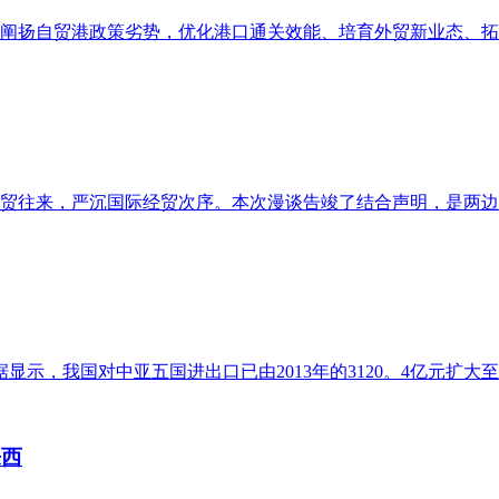
阐扬自贸港政策劣势，优化港口通关效能、培育外贸新业态、拓展
贸往来，严沉国际经贸次序。本次漫谈告竣了结合声明，是两边通
，我国对中亚五国进出口已由2013年的3120。4亿元扩大至2024
来西