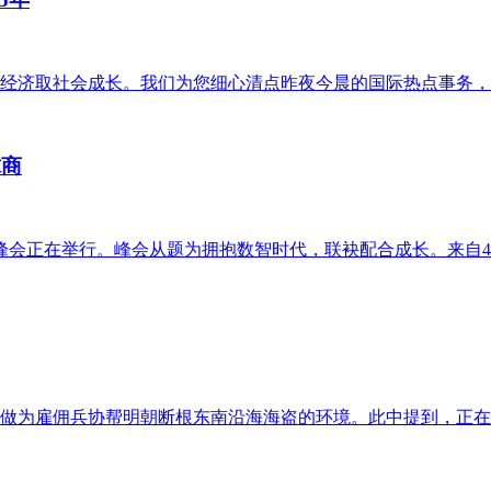
经济取社会成长。我们为您细心清点昨夜今晨的国际热点事务，带
球商
进峰会正在举行。峰会从题为拥抱数智时代，联袂配合成长。来自48
做为雇佣兵协帮明朝断根东南沿海海盗的环境。此中提到，正在华