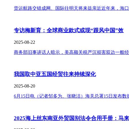
货运航路交错成网、国际往明天将来益亲近近年来，海口
专访梅新育：全球商业款式或现“跟风中国”效
2025-08-22
商务部旧事讲话人暗示，美高额关税严沉损害双边一般经
我国取中亚五国经贸往来持续深化
2025-08-20
6月15日电（记者邹多为、张晓洁）海关总署15日发布数据显示
2025海上丝东南亚外贸国别法令合用手册：马