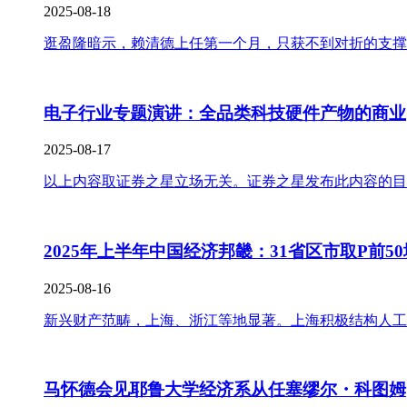
2025-08-18
逛盈隆暗示，赖清德上任第一个月，只获不到对折的支撑
电子行业专题演讲：全品类科技硬件产物的商业
2025-08-17
以上内容取证券之星立场无关。证券之星发布此内容的目
2025年上半年中国经济邦畿：31省区市取P前5
2025-08-16
新兴财产范畴，上海、浙江等地显著。上海积极结构人工智
马怀德会见耶鲁大学经济系从任塞缪尔・科图姆