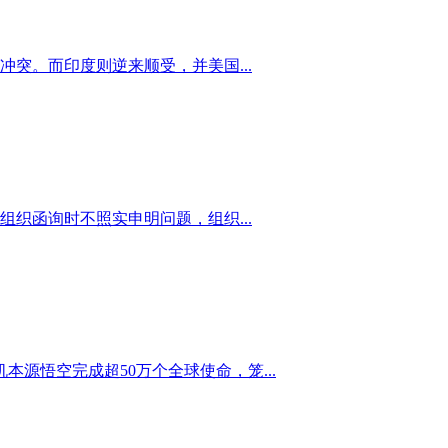
突。而印度则逆来顺受，并美国...
织函询时不照实申明问题，组织...
源悟空完成超50万个全球使命，笼...