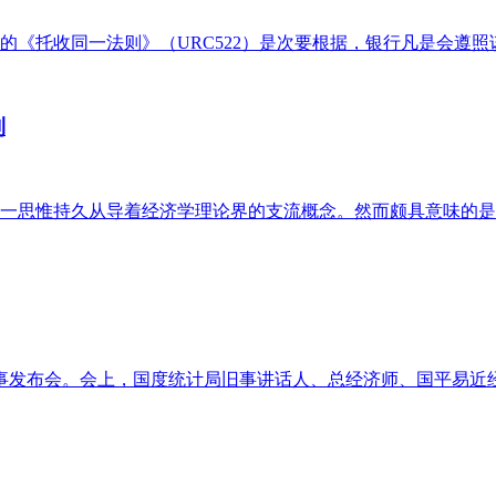
托收同一法则》（URC522）是次要根据，银行凡是会遵照该法
制
一思惟持久从导着经济学理论界的支流概念。然而颇具意味的是，
旧事发布会。会上，国度统计局旧事讲话人、总经济师、国平易近经