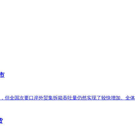
市
但全国次要口岸外贸集拆箱吞吐量仍然实现了较快增加。全体来看
货