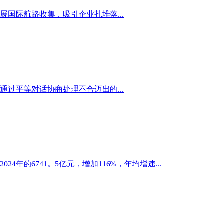
国际航路收集，吸引企业扎堆落...
过平等对话协商处理不合迈出的...
年的6741。5亿元，增加116%，年均增速...