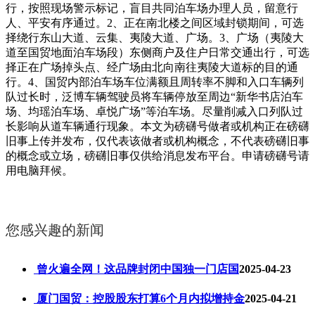
行，按照现场警示标记，盲目共同泊车场办理人员，留意行
人、平安有序通过。2、正在南北楼之间区域封锁期间，可选
择绕行东山大道、云集、夷陵大道、广场。3、广场（夷陵大
道至国贸地面泊车场段）东侧商户及住户日常交通出行，可选
择正在广场掉头点、经广场由北向南往夷陵大道标的目的通
行。4、国贸内部泊车场车位满额且周转率不脚和入口车辆列
队过长时，泛博车辆驾驶员将车辆停放至周边“新华书店泊车
场、均瑶泊车场、卓悦广场”等泊车场。尽量削减入口列队过
长影响从道车辆通行现象。本文为磅礴号做者或机构正在磅礴
旧事上传并发布，仅代表该做者或机构概念，不代表磅礴旧事
的概念或立场，磅礴旧事仅供给消息发布平台。申请磅礴号请
用电脑拜候。
您感兴趣的新闻
曾火遍全网！这品牌封闭中国独一门店国
2025-04-23
厦门国贸：控股股东打算6个月内拟增持金
2025-04-21