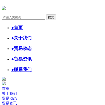
●
首页
●
关于我们
●
贸易动态
●
贸易资讯
●
联系我们
首页
关于我们
贸易动态
贸易资讯