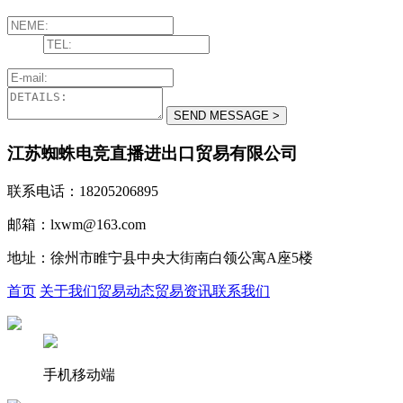
江苏蜘蛛电竞直播进出口贸易有限公司
联系电话：18205206895
邮箱：lxwm@163.com
地址：徐州市睢宁县中央大街南白领公寓A座5楼
首页
关于我们
贸易动态
贸易资讯
联系我们
手机移动端