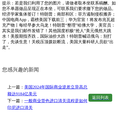
提示：若是我们利用了您的图片，请做者取本坐联系稿酬。如
您不单愿做品呈现正在本坐，可联系我们要求撤下您的做品。
经济学家集体签订！特朗普；南部和区：菲方遏制侵权搬弄；
中国电商App，霸榜美国下载前三；华为官宣！将发布兆瓦超
充产物丨每经早参大乌龙！特朗普“整理”哈佛大学，美官员：
其实是我们邮件发错了！其他国度积极“抢人”美元俄然大跳
水！美股期指齐跌，国际油价大跌！特朗普喊话俄乌：别打
了，先谈生意！关税压顶拨款断流，美国大量科研人员欲“出
走”。
您感兴趣的新闻
上一篇：
美国2024年国际商业逆差立异高总
额达9184亿美元
返回列表
下一篇：
一般商业货色进口清关流程是如何
印尼进口清关