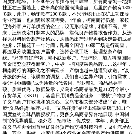
国度和地域。正在80平方米摆布的店肆里，所有商品划一地摆
挂正在三面墙上，数米高的墙面满满当当。店里的产物有1800
多款，此中，畅销款有200多款，不只能够用正在矿工功课等
专业范畴，也能满脚家庭需要。4年前，柯南商行仍是一家按
照海外客户订单供货的企业，没无形成品牌，利润不高。后
来，汪楠决定打制本人的品牌，靠优良产物提拔合作力。从选
择原材料到设想产物格式，从熟悉出产过程再到决定最初成品
包拆，汪楠花了一年时间，跑遍全国近100家工场进行调查，
再连系分歧国度客户需求，选择合做工场，梳理整条产物
线。“只需有好产物，就不缺新客户。”汪楠说，加入科隆国际
五金博览会获得新客户，中标一些国度采购品牌……这些年，
柯南商行的国际化之不竭延长，产物也越来越遭到欢送。“该
升级的升级，该调整的调整，我们自动立异产物，引领需求，
要让‘中国制制’成为质量的代名词。”汪楠说。商品品类丰
硕、质量优秀，数据显示，义乌市场商品品类超210万个最小
存货单元（SKU），涵盖日用消费品全链条，“硬核”产物加强
了义乌商户打败挑和的决心。义乌市相关部分搭建平台，鞭
策“义乌好货”品牌扶植。“义乌好货”品牌出海调集店已和11个
国度签约全球品牌授权店，更多义乌商品界各地展现“中国制
制”的优异质量。稳外贸，拓市场，促成交。本年，商务部正
在义乌举办全国首坐优良外贸产物交换对接勾当，吸引汽摩配
件、五金、眼镜、小家电等4个行业90余家优良产物供应商、6