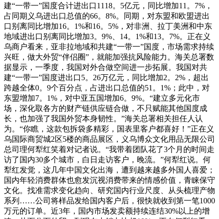
建“一带一”国度合计进出口1118。5亿元，同比增加11。7%，
占同期义乌进出口总值的66。8%。同期，对东盟和欧盟进出
口别离同比增加16。1%和16。5%，对非洲、拉丁美洲和中东
地域进出口别离同比增加3。9%、14。1%和13。7%。正在义
乌商户看来，亚非拉地域和共建“一带一”国度，市场需求持续
兴旺，做大外贸“伴侣圈”，就能加强抗风险能力。海关总署数
据显示，一季度，我国对外合做空间进一步拓展。我国对共
建“一带一”国度进出口5。26万亿元，同比增加2。2%，超出
跨越全体0。9个百分点，占进出口总值的51。1%；此中，对
东盟增加7。1%，对中亚五国增加6。9%。“建立多元化市
场，深化取各方的财产链供应链合做，不只赋能其他国度成
长，也加强了我国外贸本身韧性。”海关总署相关担任人认
为。“你瞧，这款包拆袋多精彩，国表里客户都喜好！”正在义
乌国际商贸城2区5楼的商品展区，义乌博众文化用品无限公司
总司理何犁红笑着对记者说。“我带着团队花了3个月的时间走
访了国内30多个城市，白日走访客户，晚流。”何犁红说。何
犁红发觉，这几年中国文化出海，遭到越来越多外国人喜爱；
国内年轻消费群体也愈发沉视消费带来的情感价值，青睐保守
文化。找准需求变化趋向、研究国内行业尺度、从头梳理产物
系列……公司将样品发给国内客户后，很快就收到第一笔1000
万元的订单。近3年，国内市场发卖额持续连结30%以上的增