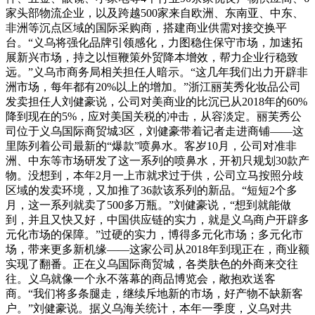
家头部物流企业，以及跨越500家来自欧洲、东南亚、中东、
非洲等沉点区域的国际采购商，搭建商业供需对接交换平
台。“义乌将强化品牌引领感化，力图稳住保守市场，加速拓
展新兴市场，持之以恒鞭策外贸降本增效，帮力企业行稳致
远。”义乌市商务局相关担任人暗示。“这几年我们出力开辟非
洲市场，每年都有20%以上的增加。”浙江丽芙秀化妆品公司
发卖担任人刘健豪说，公司对美商业的比沉已从2018年的60%
降到现在的5%，应对美国关税的冲击，从容淡定。丽芙秀公
司位于义乌国际商贸城3区，刘健豪带着记者走进商铺——这
里陈列着公司最新的“爆款”喷鼻水。客岁10月，公司对准非
洲、中东等市场研发了这一系列的喷鼻水，开初只规划30款产
物。没想到，本年2月一上市就求过于供，公司立马按照分歧
区域的发卖环境，又加推了36款该系列的新品。“短短2个多
月，这一系列就卖了500多万瓶。”刘健豪说，“想到就能做
到，并且又快又好，中国供应链的实力，就是义乌商户开辟多
元化市场的保障。”过硬的实力，博得多元化市场；多元化市
场，带来更多新机缘——这家公司从2018年到现正在，商业额
实现了翻番。正在义乌国际商贸城，各类肤色的外商来交往
往。义乌就像一个永不落幕的商品博览会，敞抱欢送客
商。“我们将多条腿走，继续斥地新的市场，好产物不缺新客
户。”刘健豪说。据义乌海关统计，本年一季度，义乌对共