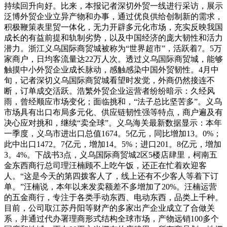
持续回升向好。比来，本报记者深切外贸一线进行采访，展示
泛博外贸企业立异产物和办事，通过优良供给创制新的需求，
积极鞭策表里贸一体化，无力开辟多元化市场，充实反映我国
成长的有益前提和轨制劣势，以及中国经济的庞大韧性和活力
潜力。浙江义乌国际商贸城被称为“世界超市”，活跃着7。5万
家商户，日均客流量达22万人次。透过义乌国际商贸城，能够
触摸中小外贸企业成长脉动，感触感染中国外贸韧性。4月中
旬，记者深切义乌国际商贸城看望时发觉，外商仍然接连不
断，订单成交活跃。浩繁外贸企业运营者纷纷暗示：久经风
雨，曾经顺应市场变化；面临挑和，“法子总比坚苦多”。义乌
市场具有出口布局多元化、供应链韧性强等特点，商户遍及有
决心应对挑和，继续“卖全球”。义乌海关最新数据显示：本年
一季度，义乌市进出口总值1674。5亿元，同比增加13。0%；
此中出口1472。7亿元，增加14。5%；进口201。8亿元，增加
3。4%。下战书3点，义乌国际商贸城2区5楼店肆里，柯南五
金东西商行总司理汪楠顾不上吃午饭，还正在忙着欢迎客
人。“这是今天的第四拨客人了，线上还有不少客人等着下订
单。”汪楠说，本年以来发卖额差不多增加了20%。汪楠运营
的五金商行，专注于各类手动东西、电动东西，品类上千种。
目前，公司取江苏丹阳等财产的多家出产企业成立了合做关
系，并通过代办署理商形式结构全球市场，产物远销100多个