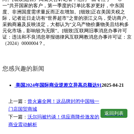
一”共开国家的客户，第一季度的订单比客岁更好，中东国
度、非洲国度需求量反而正在增加。[细致]正在美国关税之
际，记者近日走访有“世界超市”之誉的浙江义乌，受访商户、
采购商遍及反映淡定，大都认为“义乌产物价廉物美且结构多
元化市场，影响较为无限”。[细致]互联网旧事消息办事许可
证：违法和不良消息举报德律风互联网教消息办事许可证：京
（2024）0000004？。
您感兴趣的新闻
美国2024年国际商业逆差立异高总额达91
2025-04-21
上一篇：
曾火遍全网！这品牌封闭中国独一
门店国贸商城
返回列表
下一篇：
沃尔玛被约谈！供应商降价激发的
商业震动解析