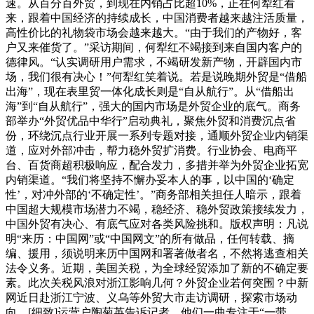
速。从百分百外贸，到现在内销占比超10%，正在何犁红看
来，跟着中国经济的持续成长，中国消费者越来越注活质量，
高性价比的礼物袋市场会越来越大。“由于我们的产物好，客
户又来催货了。”采访期间，何犁红不竭接到来自国内客户的
德律风。“认实调研用户需求，不竭研发新产物，开辟国内市
场，我们很有决心！”何犁红笑着说。若是说晚期外贸是“借船
出海”，现在表里贸一体化成长则是“自从航行”。从“借船出
海”到“自从航行”，强大的国内市场是外贸企业的底气。商务
部举办“外贸优品中华行”启动典礼，聚焦外贸和消费沉点省
份，环绕沉点行业开展一系列专题对接，通顺外贸企业内销渠
道，应对外部冲击，帮力稳外贸扩消费。行业协会、电商平
台、百货商超积极响应，配合发力，多措并举为外贸企业拓宽
内销渠道。“我们将坚持不懈办妥本人的事，以中国的‘确定
性’，对冲外部的‘不确定性’。”商务部相关担任人暗示，跟着
中国超大规模市场潜力不竭，稳经济、稳外贸政策接续发力，
中国外贸有决心、有底气应对各类风险挑和。版权声明：凡说
明“来历：中国网”或“中国网文”的所有做品，任何转载、摘
编、援用，须说明来历中国网和署著做者名，不然将逃查相关
法令义务。近期，美国关税，为全球经贸添加了新的不确定要
素。此次关税风浪对浙江影响几何？外贸企业若何突围？中新
网近日赴浙江宁波、义乌等外贸大市走访调研，探索市场动
向。[细致]运营户陶菊英告诉记者，他们一曲专注于“一带