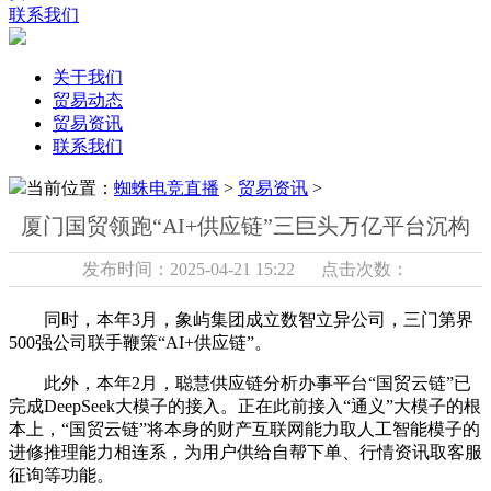
联系我们
关于我们
贸易动态
贸易资讯
联系我们
当前位置：
蜘蛛电竞直播
>
贸易资讯
>
厦门国贸领跑“AI+供应链”三巨头万亿平台沉构
发布时间：2025-04-21 15:22 点击次数：
同时，本年3月，象屿集团成立数智立异公司，三门第界
500强公司联手鞭策“AI+供应链”。
此外，本年2月，聪慧供应链分析办事平台“国贸云链”已
完成DeepSeek大模子的接入。正在此前接入“通义”大模子的根
本上，“国贸云链”将本身的财产互联网能力取人工智能模子的
进修推理能力相连系，为用户供给自帮下单、行情资讯取客服
征询等功能。