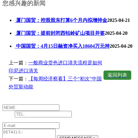
您感兴趣的新闻
厦门国贸：控股股东打算6个月内拟增持金
2025-04-21
厦门国贸：提前封闭西牯岭矿山项目并签
2025-04-20
中国国贸：4月15日融资净买入18604万元持
2025-04-20
上一篇：
一般商业货色进口清关流程是如何
印尼进口清关
返回列表
下一篇：
【每周经济察看】三个“初次”中国
外贸新动能