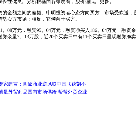
长性优良。分析根基面各维度看，股价偏低。更多。
的金额之间的差额。申明投资者心态方向买方，市场受欢送，是
趋势卖方市场；相反，它倾向于买方。
。08万元，融资95。04万元，融资净买入186。04万元，融资
，融券余量7。13万股，近20个买卖日中有11个买卖日呈现融券净
专家建言：匹敌商业逆风取中国联袂刻不
质量外贸商品国内市场供给 帮帮外贸企业