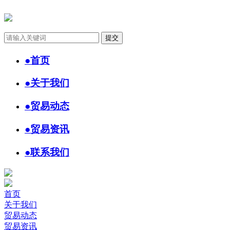
●
首页
●
关于我们
●
贸易动态
●
贸易资讯
●
联系我们
首页
关于我们
贸易动态
贸易资讯