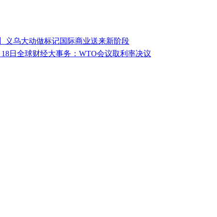
】义乌大动做标记国际商业送来新阶段
月18日全球财经大事务：WTO会议取利率决议