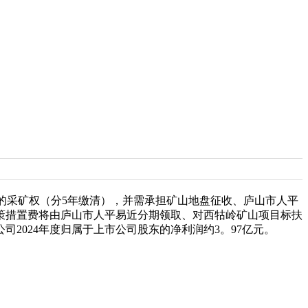
矿山的采矿权（分5年缴清），并需承担矿山地盘征收、庐山市人平
策措置费将由庐山市人平易近分期领取、对西牯岭矿山项目标扶
2024年度归属于上市公司股东的净利润约3。97亿元。