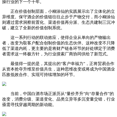
操行业的下一个十年。
正在价值创制层面，小糊涂仙的实践展示出了立体化的立
异维度。保守酒企的价值链往往止步于产物交付，而小糊涂仙
则通过需求洞察前置化、渠道价值再分派、生态共建制三沉冲
破，建立了全新的价值创制系统。
这一系列行动的联动效应，使得企业从单向的产物输出
者，改变为取客户配合创制价值的生态伙伴。这种改变不只降
低了渠道内耗，更主要的是将财产链各环节的好处绑定于消费
者需求这一终极方针，为行业摸索厂商协同供给了新范式。
最值得一提的是，其提出的“客户幸福力”，正将贸易合作
从资本抢夺升维至价值共生，这种思维改变或将成为中国酒业
匹敌低效合作、实现可持续增加的环节。
当前，中国白酒市场正派历从“量价齐升”向“存量合作”的
改变，消费分级、渠道变化、品类立异等多沉变量交错，行业
亟需寻找穿越周期的新动能。