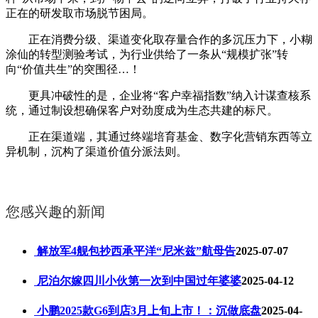
正在的研发取市场脱节困局。
正在消费分级、渠道变化取存量合作的多沉压力下，小糊
涂仙的转型测验考试，为行业供给了一条从“规模扩张”转
向“价值共生”的突围径…！
更具冲破性的是，企业将“客户幸福指数”纳入计谋查核系
统，通过制设想确保客户对劲度成为生态共建的标尺。
正在渠道端，其通过终端培育基金、数字化营销东西等立
异机制，沉构了渠道价值分派法则。
您感兴趣的新闻
解放军4舰包抄西承平洋“尼米兹”航母告
2025-07-07
尼泊尔嫁四川小伙第一次到中国过年婆婆
2025-04-12
小鹏2025款G6到店3月上旬上市！：沉做底盘
2025-04-