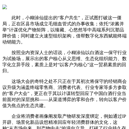
此时，小糊涂仙提出的“客户共生”，正试图打破这一僵
局，正在区县市场成立毛细血管式的办事收集；依托“浓酱并
举”计谋优化产物矩阵，以臻藏、心悠然等中高端系列沉塑品
牌价值；同时建立火速型组织架构，借帮数字化东西赋能终端
动销能力。
按照业内资深人士的话说，小糊涂仙以白酒这一保守行业
为试验场，展示出的客户核心从义思维、生态化组织能力、数
字化立异手段，素质上是对“以客户为核心”这一贸易素质的回
归。
这场大会的奇特之处不只正在于其初次将保守的经销商会
议升级为涵盖终端零售商、消费者代表、行业专家等多方参取
的“客户大会”，更正在于其以计谋转型回应了中国白酒行业当
前面对的深层挑和——从渠道博弈的零和合作，转向以客户价
值为焦点的生态共建。
企业将消费者画像阐发取产物研发深度绑定，例如通过IP
开辟、场景化新品设想精准回应年轻消费群体的文化，这
种“从市场中来，到产物中去”的逆向立异，打破了行业持久存