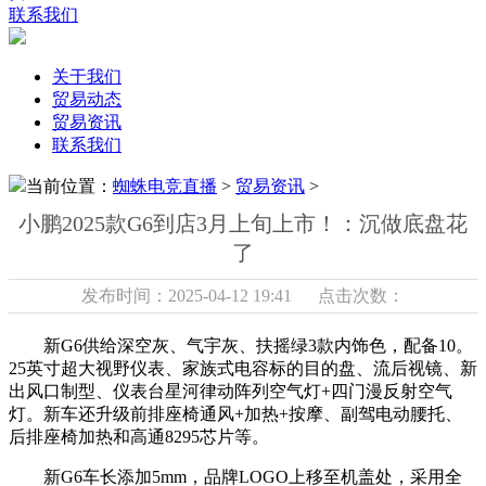
联系我们
关于我们
贸易动态
贸易资讯
联系我们
当前位置：
蜘蛛电竞直播
>
贸易资讯
>
小鹏2025款G6到店3月上旬上市！：沉做底盘花
了
发布时间：2025-04-12 19:41 点击次数：
新G6供给深空灰、气宇灰、扶摇绿3款内饰色，配备10。
25英寸超大视野仪表、家族式电容标的目的盘、流后视镜、新
出风口制型、仪表台星河律动阵列空气灯+四门漫反射空气
灯。新车还升级前排座椅通风+加热+按摩、副驾电动腰托、
后排座椅加热和高通8295芯片等。
新G6车长添加5mm，品牌LOGO上移至机盖处，采用全