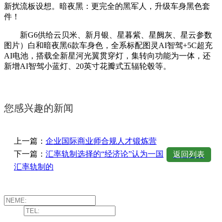
新扰流板设想。暗夜黑：更完全的黑军人，升级车身黑色套
件！
新G6供给云贝米、新月银、星暮紫、星阙灰、星云参数
图片）白和暗夜黑6款车身色，全系标配图灵AI智驾+5C超充
AI电池，搭载全新星河光翼贯穿灯，集转向功能为一体，还
新增AI智驾小蓝灯、20英寸花瓣式五辐轮毂等。
您感兴趣的新闻
上一篇：
企业国际商业师合规人才锻炼营
下一篇：
汇率轨制选择的“经济论”认为一国
返回列表
汇率轨制的