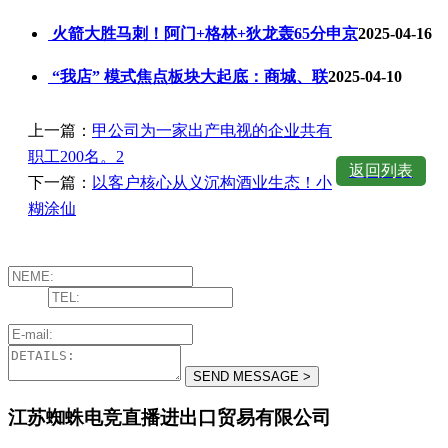
火箭大胜马刺！阿门+格林+狄龙轰65分申京
2025-04-16
“我店” 模式焦点板块大起底：商城、联
2025-04-10
上一篇：
甲公司为一家出产电视的企业共有
职工200名。2
返回列表
下一篇：
以客户核心从义沉构酒业生态！小
糊涂仙
江苏蜘蛛电竞直播进出口贸易有限公司