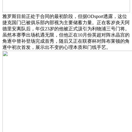
雅罗斯目前正处于合同的最初阶段，但据ODsport透露，这位
捷克国门已被俱乐部内部视为主要储蓄力量。正在客岁炎天阿
德里安离队后，年仅23岁的他被正式汲引为利物浦三号门将。
虽然本赛季出场机遇无限，但他正在10月份英超对阵水晶宫的
角逐中替补登场完成首秀，随后又正在联赛杯对阵布莱顿的角
逐中初次首发，展示出不变的心理本质和门线手艺。