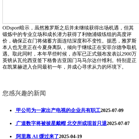
ODsport暗示，虽然雅罗斯之后并未继续获得出场机遇，但其
锻炼中的专业立场和成长潜力获得了利物浦锻练组的高度评
价，确保正在门将储蓄方面连结深度和不变性。据悉，雅罗斯
本人也无意正在今夏身离队，倾向于继续正在安菲尔德争取机
遇。取此同时，本年早些时候，赤军已正式颁布发表以2900万
英镑从瓦伦西亚签下格鲁吉亚国门马马尔达什维利。特别是正
在凯莱赫进入合同最初一年，并成心寻求从力的环境下。
您感兴趣的新闻
甲公司为一家出产电视的企业共有职工
2025-07-09
广道数字将被披星戴帽 北交所或现首只退
2025-07-07
阿里靠 AI 缓过来了
2025-04-19