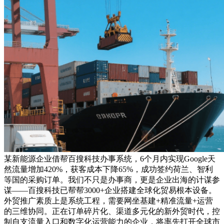
某新能源企业借帮百搜科技办事系统，6个月内实现Google天
然流量增加420%，获客成本下降65%，成功签约荷兰、智利
等国的采购订单。我们不只是办事商，更是企业出海的计谋参
谋——百搜科技已帮帮3000+企业搭建全球化贸易根本设备。
外贸推广素质上是系统工程，需要网坐基建+精准流量+运营
的三维协同。正在订单碎片化、渠道多元化的新外贸时代，控
制自支流量入口和数字化运营能力的企业，将率先打开全球市