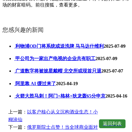
场的财富暗码。前往搜狐，查看更多。
您感兴趣的新闻
利物浦OD门将系统或送洗牌 马马达什维利
2025-07-09
甲公司为一家出产电视的企业共有职工
2025-07-09
广道数字将被披星戴帽 北交所或现首只退
2025-07-07
阿里靠 AI 缓过来了
2025-04-19
火箭大胜马刺！阿门+格林+狄龙轰65分申京
2025-04-16
上一篇：
以客户核心从义沉构酒业生态！小
糊涂仙
返回列表
下一篇：
俄罗斯院士点赞！当全球商业面对