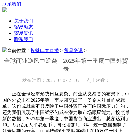
联系我们
关于我们
贸易动态
贸易资讯
联系我们
当前位置：
蜘蛛电竞直播
>
贸易资讯
>
全球商业逆风中逆袭！2025年第一季度中国外贸
表
发布时间：2025-07-07 21:05 点击次数：
正在全球经济形势日益复杂、商业从义昂首的布景下，中
国的外贸正在2025年第一季度却交出了一份令人注目的成就
单。这份成就单不只反映了中国外贸正在面临国际压力时的，
还为我们展现了中国经济的成长潜力取市场顺应能力。按照最
新的数据，2025年第一季度，中国货色商业进出口总额达到了
10。3万亿元人平易近币，同比增加1。3%，这一数据创制了
汗青同期的新高，而且持续8个季度连结正在10万亿元以上。