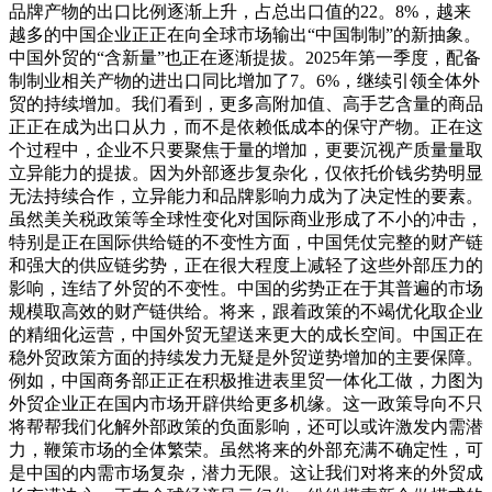
品牌产物的出口比例逐渐上升，占总出口值的22。8%，越来
越多的中国企业正正在向全球市场输出“中国制制”的新抽象。
中国外贸的“含新量”也正在逐渐提拔。2025年第一季度，配备
制制业相关产物的进出口同比增加了7。6%，继续引领全体外
贸的持续增加。我们看到，更多高附加值、高手艺含量的商品
正正在成为出口从力，而不是依赖低成本的保守产物。正在这
个过程中，企业不只要聚焦于量的增加，更要沉视产质量量取
立异能力的提拔。因为外部逐步复杂化，仅依托价钱劣势明显
无法持续合作，立异能力和品牌影响力成为了决定性的要素。
虽然美关税政策等全球性变化对国际商业形成了不小的冲击，
特别是正在国际供给链的不变性方面，中国凭仗完整的财产链
和强大的供应链劣势，正在很大程度上减轻了这些外部压力的
影响，连结了外贸的不变性。中国的劣势正在于其普遍的市场
规模取高效的财产链供给。将来，跟着政策的不竭优化取企业
的精细化运营，中国外贸无望送来更大的成长空间。中国正在
稳外贸政策方面的持续发力无疑是外贸逆势增加的主要保障。
例如，中国商务部正正在积极推进表里贸一体化工做，力图为
外贸企业正在国内市场开辟供给更多机缘。这一政策导向不只
将帮帮我们化解外部政策的负面影响，还可以或许激发内需潜
力，鞭策市场的全体繁荣。虽然将来的外部充满不确定性，可
是中国的内需市场复杂，潜力无限。这让我们对将来的外贸成