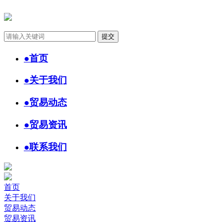
●
首页
●
关于我们
●
贸易动态
●
贸易资讯
●
联系我们
首页
关于我们
贸易动态
贸易资讯