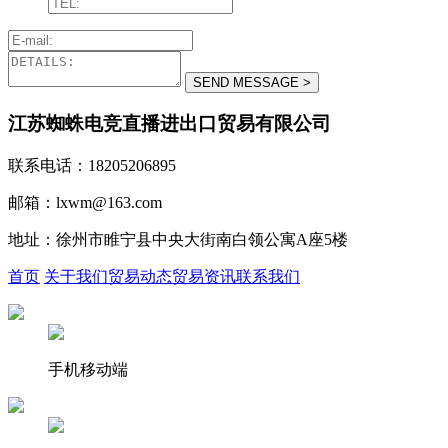
江苏蜘蛛电竞直播进出口贸易有限公司
联系电话：18205206895
邮箱：lxwm@163.com
地址：徐州市睢宁县中央大街南白领公寓A座5楼
首页
关于我们
贸易动态
贸易资讯
联系我们
手机移动端