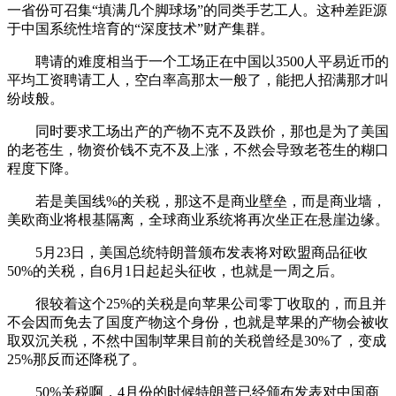
一省份可召集“填满几个脚球场”的同类手艺工人。这种差距源
于中国系统性培育的“深度技术”财产集群。
聘请的难度相当于一个工场正在中国以3500人平易近币的
平均工资聘请工人，空白率高那太一般了，能把人招满那才叫
纷歧般。
同时要求工场出产的产物不克不及跌价，那也是为了美国
的老苍生，物资价钱不克不及上涨，不然会导致老苍生的糊口
程度下降。
若是美国线%的关税，那这不是商业壁垒，而是商业墙，
美欧商业将根基隔离，全球商业系统将再次坐正在悬崖边缘。
5月23日，美国总统特朗普颁布发表将对欧盟商品征收
50%的关税，自6月1日起起头征收，也就是一周之后。
很较着这个25%的关税是向苹果公司零丁收取的，而且并
不会因而免去了国度产物这个身份，也就是苹果的产物会被收
取双沉关税，不然中国制苹果目前的关税曾经是30%了，变成
25%那反而还降税了。
50%关税啊，4月份的时候特朗普已经颁布发表对中国商