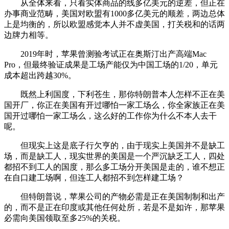
从全体来看，只看实体商品的线多亿美元的逆差，但正在
办事商业范畴，美国对欧盟有1000多亿美元的顺差，两边总体
上是均衡的，所以欧盟感觉本人并不虚美国，打关税和的话两
边牌力相等。
2019年时，苹果曾测验考试正在奥斯汀出产高端Mac
Pro，但最终验证成果是工场产能仅为中国工场的1/20，单元
成本超出跨越30%。
既然上利国度，下利苍生，那你特朗普本人怎样不正在美
国开厂，你正在美国有开过哪怕一家工场么，你全家族正在美
国开过哪怕一家工场么，这么好的工作你为什么不本人去干
呢。
但现实上这是底子行欠亨的，由于现实上美国并不是缺工
场，而是缺工人，现实世界的美国是一个严沉缺乏工人，四处
都招不到工人的国度，那么多工场分开美国是走的，谁不想正
在自口建工场啊，但连工人都招不到怎样建工场？
但特朗普说，苹果公司的产物必需是正在美国制制和出产
的，而不是正在印度或其他任何处所，若是不是如许，那苹果
必需向美国领取至多25%的关税。