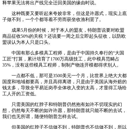
释苹果无法将出产线完全迁回美国的缘由时说。
这种既要又要听起来夸姣非常，但这是许愿式，现实上底
子做不到，一个个都等着不劳而获坐收渔利罢了。
成果5月份的时候，对于本人的盟友，特朗普说要对欧盟
商品征收50%的关税？还说要一周之后立即起头征收，以防欧
盟误认为本人只是口头。
中国有那么多模具工程师，是由于中国持久奉行的“大国
工匠”打算，累计培育了1700万高级技工，此中模具范畴占
35%，没有这些模具工程师，制制产物连开模都得求别人。
一点都不低，那可是3500美元一个月，比世界上绝大大都
国度和地域都要高，并且高得离谱，只是由于美国从海外赔的
钱太多，导致全平易近岗亭全体收入变的太高，才显得工场给
工人开的工资低。
只需美国的红脖子和特朗普仍然抱有如许不切现实的幻
想，仍然每天不断的如许许愿，那特朗普就只能不断的去试，
我们也无所谓，随便特朗普怎样去试。
但美国的红脖子不信做不到，特朗普也不信做不到，所以