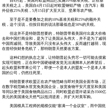
自4月起，美国对欧盟商品已实施10%基准关税。正在基
准关税之上，美国自4月15日起对欧盟钢铝产物（含汽车）额
外征收25%关税，5月15日扩大至大豆、坚果等农产物。
至于是不是要叠加之前的10%基准关税和25%的额外关
税，这个没说，但按目前的说法那最低也是50%的关税。
但这并不是特朗普想要的，特朗普带着美国付出庞大价格
去和中国打商业和，是为了让美国从头伟大，并不是为了减弱
中国而减弱。导致美国不只没有从头伟大，反而越打越弱，现
在曾经快财务危机了，那特朗普天然要改方案。
这种幻想的执念之深，让特朗普起头穷尽一切可能去摸索
实现可能性，正在和中国硬碰硬发觉无法满脚本人的希望后，
起头欧盟和苹果公司了，即便一个是本人的盟友一个是本人本
国的公司，仍然往死里。
特朗普要求欧盟正在农产物范畴当即对美国全面市场，正
在数字税范畴永世宽免美国企业，放宽食物平安尺度至和美国
等同以便于美国食物商品出口，同时欧盟必需许诺采办3500亿
美元的美国液化天然气以抵消逆差，并扩大对美军购。
美国模具工程师的规模仅能“塞满一个会议室”，而中国统