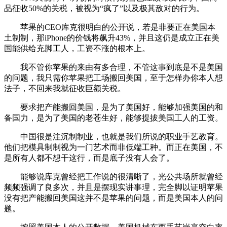
品征收50%的关税，被视为“疯了”以及极其敌对的行为。
苹果的CEO库克很明白的公开说，若是非要正在美国本
土制制，那iPhone的价钱将飙升43%，并且这仍是成立正在美
国能供给充脚工人，工资不涨的根本上。
我不管你苹果的来由有多合理，不管这事到底是不是美国
的问题，我只需你苹果把工场搬回美国，至于怎样办你本人想
法子，不回来我就征收巨额关税。
要求把产能搬回美国，是为了美国好，能够加强美国的和
备国力，是为了美国的老苍生好，能够提拔美国工人的工资。
中国很是注沉制制业，也就是我们所说的职业手艺教育。
他们把模具制制视为一门艺术而非低端工种。而正在美国，不
是所有人都不想干这行，而是底子没有人会了。
能够说库克曾经把工作说的很清晰了，光公共场所就曾经
频频强调了良多次，并且是摆现实讲事理，完全脚以证明苹果
没有把产能搬回美国这并不是苹果的问题，而是美国本人的问
题。