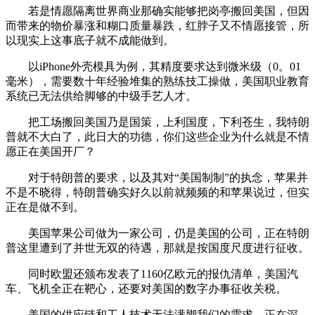
若是情愿隔离世界商业那确实能够把岗亭搬回美国，但因
而带来的物价暴涨和糊口质量暴跌，红脖子又不情愿接管，所
以现实上这事底子就不成能做到。
以iPhone外壳模具为例，其精度要求达到微米级（0。01
毫米），需要数十年经验堆集的熟练技工操做，美国职业教育
系统已无法供给脚够的中级手艺人才。
把工场搬回美国乃是国策，上利国度，下利苍生，我特朗
普就不大白了，此日大的功德，你们这些企业为什么就是不情
愿正在美国开厂？
对于特朗普的要求，以及其对“美国制制”的执念，苹果并
不是不晓得，特朗普确实好久以前就频频的和苹果说过，但实
正在是做不到。
美国苹果公司做为一家公司，仍是美国的公司，正在特朗
普这里遭到了并世无双的待遇，那就是按国度尺度进行征收。
同时欧盟还颁布发表了1160亿欧元的报仇清单，美国汽
车、飞机全正在靶心，还要对美国的数字办事征收关税。
美国的供应链和工人技术无法满脚我们的需求。正在深