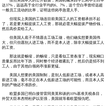
按照美国本人的公开数据，美国机械东西手艺岗亭空白率
达37%，远远高于全行业平均的6。7%，这个空白率曾经远超
一般员工流动的比率，证明这些岗亭急需人手。
但现实上美国的工场连目前美国工人的工资都承担不起
了，若是要大幅提拔工人工资，那就必需大幅提拔产物价钱，
然后高价卖给工人。
但美国人底子不情愿去工场工做，他们确实想要美国伟
大，但只但愿别人进工场，而不是本人进，除非大幅提拔工人
的工资。
那这就是畅缩，的畅缩，只是看似工资条涨了，现实糊口
质量反而比年下跌，同时整个经济都紊乱了，然后仍是招不到
工人，由于其他白领岗亭涨薪更猛。
美国人想要的美国制制，是别人低薪进工场，或者本人高
薪进工场，毫不存正在本人低薪进工场的可能性，而且本人买
到的产物还不准跌价。
欧盟多国已明白接管雷同美英和谈的10%基准关税条目，
外贸大臣本杰明杜萨以至强，美国就等着欧盟报仇吧。