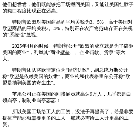
他们想尝尝，他们既能够把工场搬回美国，又能让美国红脖子
的糊口程度比现正在还高。
特朗普欧盟对美国商品的平均关税为3。5%，高于美国对
欧盟商品的平均关税2。4%，特别正在农产物范畴存正在关税
的“系统性”蔑视。
2025年4月的时候，特朗普公开“欧盟的成立就是为了搞砸
美国的商业”，列举其“商业壁垒、、企业罚款、货泉”等六
大。
特朗普团队将欧盟定位为“经济仇敌”，副总统万斯公开
称“欧盟是依赖美国的奴隶”，商业构和代表格里尔公开称“欧
盟是抽剥美国的寄生虫”。
苹果公司正在美国的间接雇员就高达9万人，几乎都是白
领岗亭，制制业岗亭寥寥！
所以美国工场给工人的工资，没法子再提高了，若是非要
提拔产能那就需要更多的工人，那就必需给工人开更高的工
资。