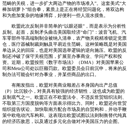
范畴的关税，进一步扩大两边产物的市场准入”。这套美式“大
棒加胡萝卜”组合拳，素质上是正在将经贸问题化，将双边构
和为愈加复杂的地缘博弈，好便利一些人混水摸鱼。
欧盟此次反制并非简单的“以眼还眼”，而是表示为分析性
反制。起首，反制矛头曲击美国取经济“命门”：波音飞机、汽
车零部件等高端制制业被纳入清单，农产物关税精准锁定党票
仓，医疗器械制裁则触及平易近生范畴。这种策略既是对美国
单边从义的回应，也是对美国选举逻辑的逆向施压。欧盟的反
制还冲破了保守关税范围，扩展至办事商业、学问产权和投
资。近期，欧盟按照《数字市场法》（DMA）对美国苹果公
司和Meta公司处以巨额罚款。欧盟委员会日前沉申，将来的反
制办法可能会针对办事业，并某些商品的出口。
有阐发指出，欧盟对美商业顺差占本身国内出产总值
（P）比沉较小，对美具有较强的经济韧性，这也成为欧盟的
反制底气之一。欧盟正在不欧盟法令、不违反世贸组织法则、
不取第三方国度脱钩等方面表示得比力。同时，欧盟还向世贸
组织提告状讼、加快取南方配合市场及的自贸构和，并动手鞭
策中欧电动汽车构和。这表现出欧盟试图以法则制衡替代纯真
的经济匹敌思，以及通过多元化合做对冲美国压力的企图。