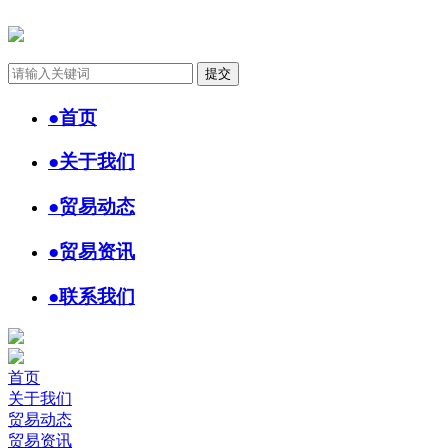
●
首页
●
关于我们
●
贸易动态
●
贸易资讯
●
联系我们
首页
关于我们
贸易动态
贸易资讯