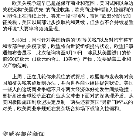
欧美关税争端早已超越保守商业和范围，美国试图以单边
关税沉构“美国优先”的商业收集，欧美商业争端陷入拉锯和的
可能性正在持续上升。将来一段时间内，雷同“欧盟分阶段加
征关税，美国以局部让步换取构和延续，但焦点不合持续悬置
的环境”大要率将频频呈现。
5月8日，同时针对美国所谓的“对等关税”以及对汽车整车
和零部件的关税政策，欧盟将向世贸组织提告状讼。欧盟旧事
通知布告显示，此次征询将至6月10日，涉及从美国进口的价
值950亿欧元（1欧元约合1。13美元）产物，次要涵盖工业和
农产物范畴。
上周，正在几轮你来我往的试探后，欧盟颁布发表将对美
国加征关税实施反制办法，并向世界商业组织提告状讼。美国
一些人的这场商业争端不只令两大经济体好处发生间接碰撞，
更折射出全球经济正在商业从义冲击下面对的深条理矛盾。从
美国极限施压到欧盟决定反制，两头还着英国“另辟门路”式的
对美，欧美商业争规矩在复杂场合排场下或陷入拉锯和。
您感兴趣的新闻