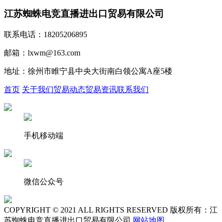
江苏蜘蛛电竞直播进出口贸易有限公司
联系电话：18205206895
邮箱：lxwm@163.com
地址：徐州市睢宁县中央大街南白领公寓A座5楼
首页
关于我们
贸易动态
贸易资讯
联系我们
手机移动端
微信公众号
COPYRIGHT © 2021 ALL RIGHTS RESERVED 版权所有：江
苏蜘蛛电竞直播进出口贸易有限公司
网站地图