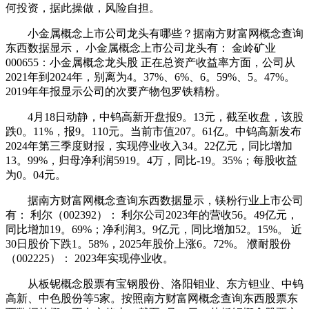
何投资，据此操做，风险自担。
小金属概念上市公司龙头有哪些？据南方财富网概念查询
东西数据显示， 小金属概念上市公司龙头有： 金岭矿业
000655：小金属概念龙头股 正在总资产收益率方面，公司从
2021年到2024年，别离为4。37%、6%、6。59%、5。47%。
2019年年报显示公司的次要产物包罗铁精粉。
4月18日动静，中钨高新开盘报9。13元，截至收盘，该股
跌0。11%，报9。110元。当前市值207。61亿。中钨高新发布
2024年第三季度财报，实现停业收入34。22亿元，同比增加
13。99%，归母净利润5919。4万，同比-19。35%；每股收益
为0。04元。
据南方财富网概念查询东西数据显示，镁粉行业上市公司
有： 利尔（002392）： 利尔公司2023年的营收56。49亿元，
同比增加19。69%；净利润3。9亿元，同比增加52。15%。 近
30日股价下跌1。58%，2025年股价上涨6。72%。 濮耐股份
（002225）： 2023年实现停业收。
从板铌概念股票有宝钢股份、洛阳钼业、东方钽业、中钨
高新、中色股份等5家。按照南方财富网概念查询东西股票东