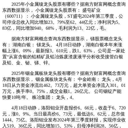
2025年小金属镍龙头股票有哪些？据南方财富网概念查询
东西数据显示， 小金属镍龙头股票有： 盛屯矿业
（600711）： 小金属镍龙头股，ST盛屯2024年第三季度，公
司停业总收入同比增加23。79%至62。44亿元；净利润为5。
83亿，同比增加940。68%，毛利润为13。22亿，毛。
据南方财富网概念查询东西数据显示， 锑股票概念龙头
有： 湖南白银： 锑龙头。 4月18日动静，湖南白银本年来涨
幅上涨6。09%，最新报3。610元，跌1。63%， 公司是一家处
置“从富含银的铅精矿及铅冶炼废渣废液平分析收受接管白银
及铅、金、铋、锑、锌。
2025年铟金属板块龙头股有哪些？据南方财富网概念查询
东西数据显示， 铟金属板块龙头有： 中金岭南： 龙头，4月
18日从力资金净流出462。73万元，超大单资金净流入301。01
万元，换手率0。75%，成交金额1。26亿元。 公司铟锭产能
快要10吨/年。 株冶集团： 龙头，4。
4月18日动静，洛阳钼业开盘报价6。66元，收盘于6。720
元，涨0。9%。当日最高价6。73元，最低达6。62元，总市值
1444。75亿。洛阳钼业发布2024年第三季度财报，实现停业收
入519。36亿元，同比增加15。53%，归母净利润28。56亿，