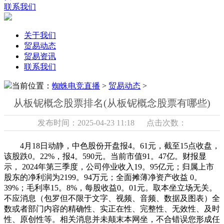
联系我们
关于我们
贸易动态
贸易资讯
联系我们
当前位置：
蜘蛛电竞直播
>
贸易动态
>
从板铌概念股票排名(从板铌概念股票有哪些)
发布时间：2025-04-23 11:18 点击次数：
4月18日动静，中色股份开盘报4。61元，截至15点收盘，
该股跌0。22%，报4。590元。当前市值91。47亿。财报显
示， 2024年第三季度，公司停业收入19。95亿元；归属上市
股东的净利润为2199。94万元；全面摊薄净资产收益 0。
39%；毛利率15。8%，每股收益0。01元。取本坐立场无关。
不应消息（包罗但不限于文字、视频、音频、数据及图表）全
数或者部门内容的精确性、实正在性、完整性、无效性、及时
性、原创性等。相关消息并未颠末本网坐，不合错误您形成任