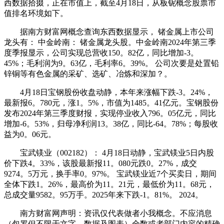
西数据拾掇，正在市值上，截至4月18日，从板铌概念股票市
值排名环境如下。
据南方财富网概念查询东西数据显示， 锗金属上市公司
龙头有： 中金岭南： 锗金属龙头股。中金岭南2024年第三季
度季报显示，公司实现总营收150。82亿，同比增加-3。
45%；毛利润为9。63亿，毛利率6。39%。 公司次要是处置铅
锌铜等有色金属的采矿、选矿、冶炼和深加？。
4月18日宝钢股份收盘动静，本年来涨幅下跌-3。24%，
最新报6。780元，涨1。5%，市值为1485。41亿元。宝钢股份
发布2024年第三季度财报，实现停业收入796。05亿元，同比
增加-6。53%，归母净利润13。38亿，同比-64。78%；每股收
益为0。06元。
宝武镁业（002182）： 4月18日动静，宝武镁业5日内股
价下跌4。33%，该股最新报11。080元跌0。27%，成交
9274。5万元，换手率0。97%。 宝武镁业近7个买卖日，期间
全体下跌1。26%，最高价为11。21元，最低价为11。68元，
总成交量9582。95万手。2025年来下跌-1。81%。 2024。
南方财富网声明：资讯仅代表做者小我概念。不应消息
（包罗但不限于文字、数据及图表）全数或者部门内容的精确