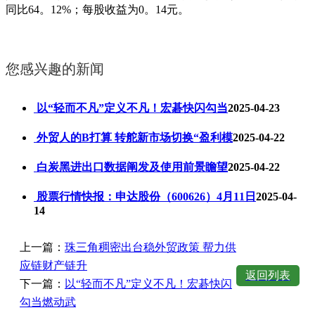
同比64。12%；每股收益为0。14元。
您感兴趣的新闻
以“轻而不凡”定义不凡！宏碁快闪勾当
2025-04-23
外贸人的B打算 转舵新市场切换“盈利模
2025-04-22
白炭黑进出口数据阐发及使用前景瞻望
2025-04-22
股票行情快报：申达股份（600626）4月11日
2025-04-
14
上一篇：
珠三角稠密出台稳外贸政策 帮力供
应链财产链升
返回列表
下一篇：
以“轻而不凡”定义不凡！宏碁快闪
勾当燃动武