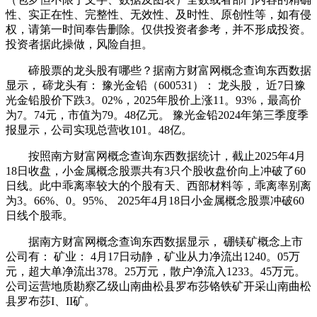
性、实正在性、完整性、无效性、及时性、原创性等，如有侵
权，请第一时间奉告删除。仅供投资者参考，并不形成投资。
投资者据此操做，风险自担。
碲股票的龙头股有哪些？据南方财富网概念查询东西数据
显示， 碲龙头有： 豫光金铅（600531）： 龙头股， 近7日豫
光金铅股价下跌3。02%，2025年股价上涨11。93%，最高价
为7。74元，市值为79。48亿元。 豫光金铅2024年第三季度季
报显示，公司实现总营收101。48亿。
按照南方财富网概念查询东西数据统计，截止2025年4月
18日收盘，小金属概念股票共有3只个股收盘价向上冲破了60
日线。此中乖离率较大的个股有天、西部材料等，乖离率别离
为3。66%、0。95%、 2025年4月18日小金属概念股票冲破60
日线个股乖。
据南方财富网概念查询东西数据显示， 硼镁矿概念上市
公司有： 矿业： 4月17日动静，矿业从力净流出1240。05万
元，超大单净流出378。25万元，散户净流入1233。45万元。
公司运营地质勘察乙级山南曲松县罗布莎铬铁矿开采山南曲松
县罗布莎I、II矿。