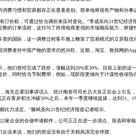
消费习惯和贸易都存正在显著差别。简单地将现有产物和办事
订价权，可通过恰当调价来应对变化。”李成东向21世纪经济
完整的订单流程，这付与了跨境电商更强的市场顺应能力，矫捷
变的国际，这一调整过程客不雅上鞭策了贸易模式的立异取优
费者对中国产物的需求仍然兴旺。近期，淘宝、敦煌网的Ap
他们曾经完成了跌价，涨幅达到20%至30%。目前上架的这
价，同时恰当节制费用，例如，现阶段更倾向于计谋性收缩告白
海关总署旧事讲话人、统计阐发司司长吕大良正在会上引见，本
正在客岁初次冲破50%之后，本年一季度继续提拔，达到51。1
比力淡定。”滕斌圣向21世纪经济报道记者暗示。
22家企业的合做申请邮件，公司正正在进一步清点、筛选和审
企业来说，他们的营业没有由于关税风浪完全停摆。