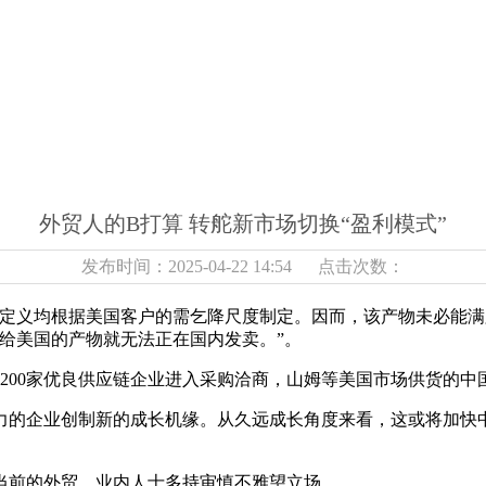
外贸人的B打算 转舵新市场切换“盈利模式”
发布时间：2025-04-22 14:54 点击次数：
义均根据美国客户的需乞降尺度制定。因而，该产物未必能满脚
给美国的产物就无法正在国内发卖。”。
超200家优良供应链企业进入采购洽商，山姆等美国市场供货的中
的企业创制新的成长机缘。从久远成长角度来看，这或将加快中
前的外贸，业内人士多持审慎不雅望立场。