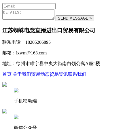
江苏蜘蛛电竞直播进出口贸易有限公司
联系电话：18205206895
邮箱：lxwm@163.com
地址：徐州市睢宁县中央大街南白领公寓A座5楼
首页
关于我们
贸易动态
贸易资讯
联系我们
手机移动端
微信公众号