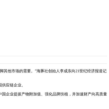
其他市场的需要。”海豚社创始人李成东向21世纪经济报道记
国供应链企业。
国企业提拔产物附加值、强化品牌扶植，并加速财产向高质量