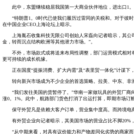
此中，东盟继续稳居我国第一大商业伙伴地位，进出口1。71
“特朗普1。0时代已使我们履历过雷同的关税和。对于彼时
在中国企业CEO上海论坛上暗示。
上海胤石收集科技无限公司创始人宋磊向记者暗示，其公司营
金，转而沉点结构欧洲等其他潜力市场。”。
不外，市场款式或将送来布局性调整，部门运营模式相对单
更可持续的成长机缘。
正在国度“提振消费、扩大内需”及“表里贸一体化”计谋下
转向新兴市场成为不少企业的首选策略。拉美、中东、非洲
“我们发往美国的货暂停了。”华南一家做玩具的外贸厂商向2
涨0。1%。此中，航路部门货色打消了出运打算，即期市场订
保守外贸凡是依赖大客户订单，营业集中度高。而跨境电商
有外贸企业向记者暗示，其美国市场的营业占比不脚20%，
“从中期来看，对具有议价能力和产物差同化劣势的商家而言