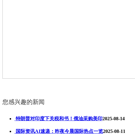
您感兴趣的新闻
特朗普对印度下关税和书！俄油采购美印
2025-08-14
国际资讯AI速递：昨夜今晨国际热点一览
2025-08-11