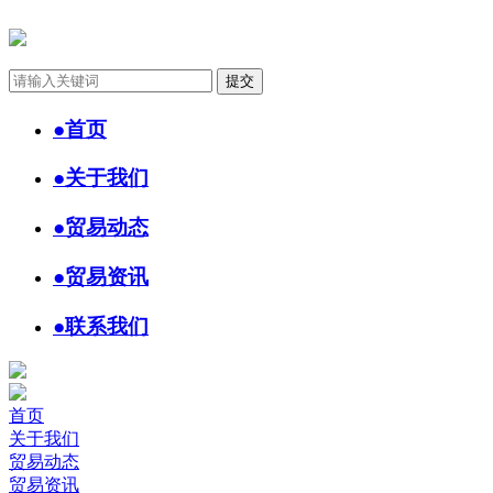
●
首页
●
关于我们
●
贸易动态
●
贸易资讯
●
联系我们
首页
关于我们
贸易动态
贸易资讯