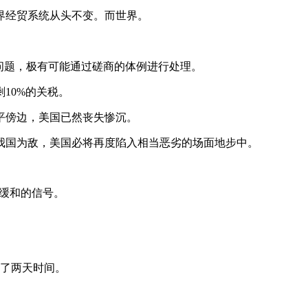
界经贸系统从头不变。而世界。
问题，极有可能通过磋商的体例进行处理。
10%的关税。
平傍边，美国已然丧失惨沉。
国为敌，美国必将再度陷入相当恶劣的场面地步中。
缓和的信号。
了两天时间。