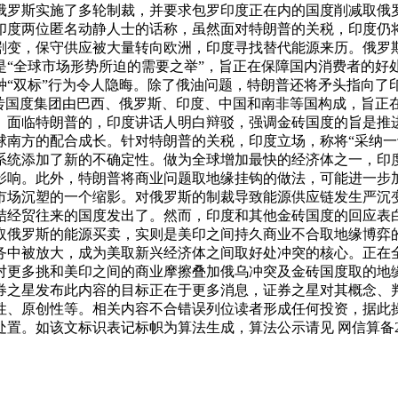
俄罗斯实施了多轮制裁，并要求包罗印度正在内的国度削减取俄
印度两位匿名动静人士的话称，虽然面对特朗普的关税，印度仍
剧变，保守供应被大量转向欧洲，印度寻找替代能源来历。俄罗
是“全球市场形势所迫的需要之举”，旨正在保障国内消费者的好
“双标”行为令人隐晦。除了俄油问题，特朗普还将矛头指向了印
金砖国度集团由巴西、俄罗斯、印度、中国和南非等国构成，旨正
。面临特朗普的，印度讲话人明白辩驳，强调金砖国度的旨是推
球南方的配合成长。针对特朗普的关税，印度立场，称将“采纳一
系统添加了新的不确定性。做为全球增加最快的经济体之一，印
影响。此外，特朗普将商业问题取地缘挂钩的做法，可能进一步
市场沉塑的一个缩影。对俄罗斯的制裁导致能源供应链发生严沉
结经贸往来的国度发出了。然而，印度和其他金砖国度的回应表
取俄罗斯的能源买卖，实则是美印之间持久商业不合取地缘博弈
务中被放大，成为美取新兴经济体之间取好处冲突的核心。正在
对更多挑和美印之间的商业摩擦叠加俄乌冲突及金砖国度取的地
券之星发布此内容的目标正在于更多消息，证券之星对其概念、
性、原创性等。相关内容不合错误列位读者形成任何投资，据此
。如该文标识表记标帜为算法生成，算法公示请见 网信算备24