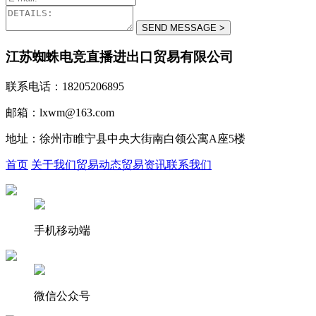
江苏蜘蛛电竞直播进出口贸易有限公司
联系电话：18205206895
邮箱：lxwm@163.com
地址：徐州市睢宁县中央大街南白领公寓A座5楼
首页
关于我们
贸易动态
贸易资讯
联系我们
手机移动端
微信公众号