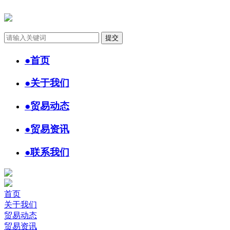
●
首页
●
关于我们
●
贸易动态
●
贸易资讯
●
联系我们
首页
关于我们
贸易动态
贸易资讯