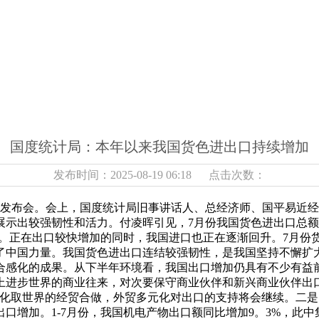
国度统计局：本年以来我国货色进出口持续增加
发布时间：2025-08-19 06:18 点击次数：
事发布会。会上，国度统计局旧事讲话人、总经济师、国平易近
示出较强韧性和活力。付凌晖引见，7月份我国货色进出口总额同
速。正在出口较快增加的同时，我国进口也正在逐渐回升。7月份货
了中国力量。我国货色进出口连结较强韧性，是我国坚持不懈扩
合感化的成果。从下半年环境看，我国出口增加仍具有不少有益
进步世界的商业往来，对次要保守商业伙伴和新兴商业伙伴出口持
持续深化取世界的经贸合做，外贸多元化对出口的支持将会继续。
增加。1-7月份，我国机电产物出口额同比增加9。3%，此中集