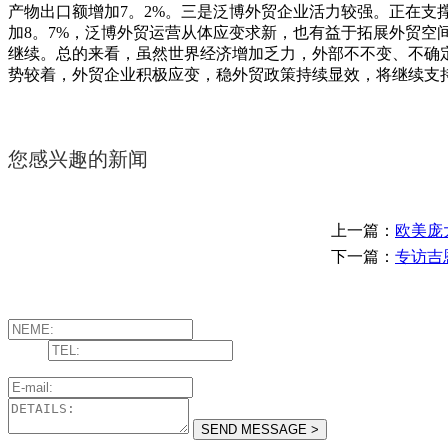
产物出口额增加7。2%。三是泛博外贸企业活力较强。正在支
加8。7%，泛博外贸运营从体应变求新，也有益于拓展外贸
继续。总的来看，虽然世界经济增加乏力，外部不不变、不确
势较着，外贸企业积极应变，稳外贸政策持续显效，将继续支
您感兴趣的新闻
上一篇：
欧美庞
下一篇：
专访吉