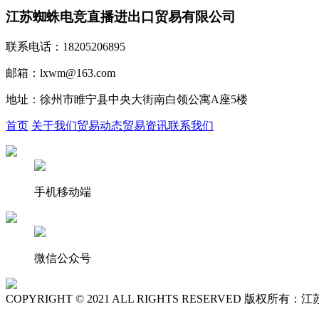
江苏蜘蛛电竞直播进出口贸易有限公司
联系电话：18205206895
邮箱：lxwm@163.com
地址：徐州市睢宁县中央大街南白领公寓A座5楼
首页
关于我们
贸易动态
贸易资讯
联系我们
手机移动端
微信公众号
COPYRIGHT © 2021 ALL RIGHTS RESERVED 