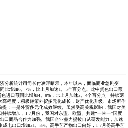
经济分析统计司司长付凌晖暗示，本年以来，面临商业急剧变
比增加6。7%，比上月加速1。5个百分点。此中货色出口额
色进口额同比增加4。8%，比上月加速2。4个百分点，持续两
大高程度，积极鞭策外贸多元化成长，财产优化升级、市场所作
前提：一是外贸多元化成效继续。虽然受高关税影响，我国对美
续增加，1-7月份，我国对东盟、欧盟、共建“一带一”国度
二是出口商品合作力加强。我国企业鼎力提拔自从研发能力，加速
成电出口增加21。8%。高手艺产物出口向好，1-7月份高手艺