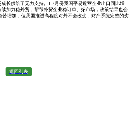
成长供给了无力支持。1-7月份我国平易近营企业出口同比增
持续加力稳外贸，帮帮外贸企业稳订单、拓市场，政策结果也会
坚苦增加，但我国推进高程度对外不会改变，财产系统完整的劣
返回列表