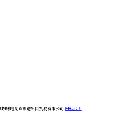
版权所有：江苏蜘蛛电竞直播进出口贸易有限公司
网站地图