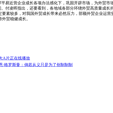
撑平易近营企业成长各项办法感化下，巩固开辟市场，为外贸市场
空间。付凌晖指出，还要看到，各地域各部分环绕外贸高质量成长
定要素较多，对我国外贸成长带来必然压力，部额外贸企业运营
持外贸稳健成长。
大A片正在线播放
恩·格罗斯曼：倘若从义只是为了创制制制