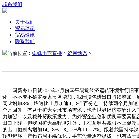
联系我们
关于我们
贸易动态
贸易资讯
联系我们
当前位置：
蜘蛛电竞直播
>
贸易动态
>
国新办15日就2025年7月份国平易近经济运转环境举行旧
化，不不变不确定要素显著增加，我国货色进出口持续增加，展
同比增加8%，增速比上月加速0。8个百分点，持续两个月加
个月回升，有益于扩大全球市场需求，也为世界经济苏醒注入
力加强，以及稳外贸政策发力、为外贸企业创制优良等要素配
出口下降，但我国扩大高程度对外，正在互利共赢根本上促朝上
的出口额别离增加14。8%、8。2%和11。7%。跟着我国
转型程序，产物布局不竭优化，手艺含量逐渐提拔，也有益于出口