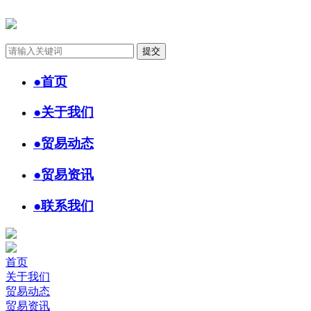
●
首页
●
关于我们
●
贸易动态
●
贸易资讯
●
联系我们
首页
关于我们
贸易动态
贸易资讯