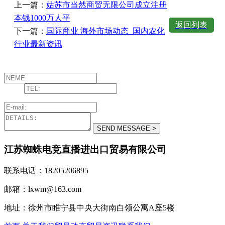
上一篇：
姑苏市当然商贸无限公司成立注册
本钱1000万人平
返回列表
下一篇：
国际商业 海外市场动态_国内农化
行业最新资讯
江苏蜘蛛电竞直播进出口贸易有限公司
联系电话：18205206895
邮箱：lxwm@163.com
地址：徐州市睢宁县中央大街南白领公寓A座5楼