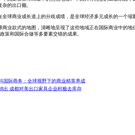
复杂的出口额。
正在全球商业成长道上的分歧成绩，是全球经济多元成长的一个缩
球商业款式的地图，清晰地呈现了这些地域正在国际商业中的地位。
济政策和国际合做等多要素交错的成果。
科国际商务：全球视野下的商业精英养成
销出 成都对美出口家具企业积极去库存