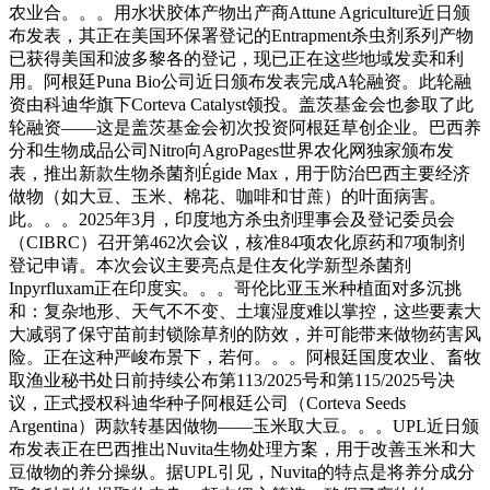
农业合。。。用水状胶体产物出产商Attune Agriculture近日颁
布发表，其正在美国环保署登记的Entrapment杀虫剂系列产物
已获得美国和波多黎各的登记，现已正在这些地域发卖和利
用。阿根廷Puna Bio公司近日颁布发表完成A轮融资。此轮融
资由科迪华旗下Corteva Catalyst领投。盖茨基金会也参取了此
轮融资——这是盖茨基金会初次投资阿根廷草创企业。巴西养
分和生物成品公司Nitro向AgroPages世界农化网独家颁布发
表，推出新款生物杀菌剂Égide Max，用于防治巴西主要经济
做物（如大豆、玉米、棉花、咖啡和甘蔗）的叶面病害。
此。。。2025年3月，印度地方杀虫剂理事会及登记委员会
（CIBRC）召开第462次会议，核准84项农化原药和7项制剂
登记申请。本次会议主要亮点是住友化学新型杀菌剂
Inpyrfluxam正在印度实。。。哥伦比亚玉米种植面对多沉挑
和：复杂地形、天气不不变、土壤湿度难以掌控，这些要素大
大减弱了保守苗前封锁除草剂的防效，并可能带来做物药害风
险。正在这种严峻布景下，若何。。。阿根廷国度农业、畜牧
取渔业秘书处日前持续公布第113/2025号和第115/2025号决
议，正式授权科迪华种子阿根廷公司（Corteva Seeds
Argentina）两款转基因做物——玉米取大豆。。。UPL近日颁
布发表正在巴西推出Nuvita生物处理方案，用于改善玉米和大
豆做物的养分操纵。据UPL引见，Nuvita的特点是将养分成分