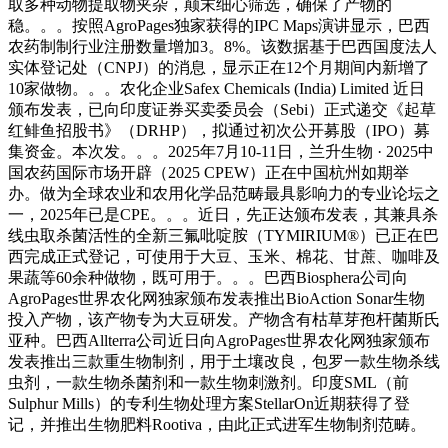
取多种动物提取物夹杂，颠末细心筛选，确保了产物的
稳。。。按照AgroPages独家获得的IPC Maps演讲显示，巴西
农药制制行业注册数量增加3。8%。该数据基于巴西国度法人
实体登记处（CNPJ）的消息，显示正在12个月期间内新增了
10家做物。。。农化企业Safex Chemicals (India) Limited 近日
颁布发表，已向印度证券买卖委员会（Sebi）正式递交《起草
红鲱鱼招股书》（DRHP），拟通过初次公开募股（IPO）募
集资金。本次发。。。2025年7月10-11日，兰升生物 · 2025中
国农药国际市场开辟（2025 CPEW）正在中国杭州如期举
办。做为全球农业和农用化学品范畴最具影响力的专业论坛之
一，2025年已是CPE。。。近日，先正达颁布发表，其兼具杀
线虫取杀菌活性的全新三氟吡啶胺（TYMIRIUM®）已正在巴
西完成正式登记，可使用于大豆、玉米、棉花、甘蔗、咖啡及
果蔬等60余种做物，既可用于。。。巴西Biosphera公司向
AgroPages世界农化网独家颁布发表推出BioAction Sonar生物
投入产物，该产物专为大豆研发。产物含有枯草芽孢杆菌斯氏
亚种。巴西Allterra公司近日向AgroPages世界农化网独家颁布
发表推出三款重生物制剂，用于土壤改良，包罗一款生物杀线
虫剂，一款生物杀菌剂和一款生物刺激剂。印度SML（前
Sulphur Mills）的专利生物处理方案StellarOn近期获得了登
记，并推出生物肥料Rootiva，由此正式进军生物制剂范畴。