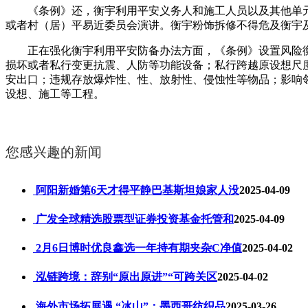
《条例》还，衡宇利用平安义务人和施工人员以及其他单元
或者村（居）平易近委员会演讲。衡宇粉饰拆修不得危及衡宇
正在强化衡宇利用平安防备办法方面，《条例》设置风险衡
损坏或者私行变更抗震、人防等功能设备；私行跨越原设想尺
安出口；违规存放爆炸性、性、放射性、侵蚀性等物品；影响
设想、施工等工程。
您感兴趣的新闻
阿阳新婚第6天才得平静巴基斯坦娘家人没
2025-04-09
广发全球精选股票型证券投资基金托管和
2025-04-09
2月6日博时优良鑫选一年持有期夹杂C净值
2025-04-02
泓链跨境：辞别“原出原进”“可跨关区
2025-04-02
海外市场拓展遇 “冰山”：墨西哥纺织品
2025-03-26