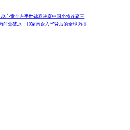
！赵心童金左手世锦赛决赛中国小将连赢三
肉商业破冰：10家肉企入华背后的全球肉搏