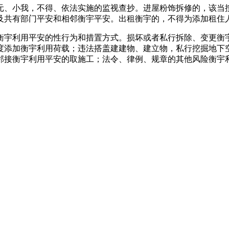
、小我，不得、依法实施的监视查抄。进屋粉饰拆修的，该当按
及共有部门平安和相邻衡宇平安。出租衡宇的，不得为添加租住
宇利用平安的性行为和措置方式。损坏或者私行拆除、变更衡宇
度添加衡宇利用荷载；违法搭盖建建物、建立物，私行挖掘地下
邻接衡宇利用平安的取施工；法令、律例、规章的其他风险衡宇