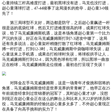
心童持续三杆高难度打进，最初黑球没有进，马克也没打进，
赵心童薄球打进，47-44竣事了这局漫长的抢夺，赵心童3-0领
先了！
第三局球型不太好，两边都是防守，之后赵心童飙进一杆
很是远的底袋红球，然后又打进难度很高的球，成果打红球失
误，给了马克威廉姆斯机遇，这是本场角逐赵心童第一个比力
严沉的失误，好正在马克威廉姆斯打到7-3进攻中缀了，这局
还有良多说法，赵心童架杆稍微打散了红球堆，马克威廉姆斯
搏一杆打进，打到12-3时，马克威廉姆斯中袋咖啡球失误，赵
心童送来上手机遇，成果击打粉球时失误，将球权拱手让人，
马克威廉姆斯打到32-4，因为黑色球有红球，所以黑球一曲放
正在粉球，马克威廉姆斯走位很难，最初击打呈现了失误！
对阵金左手马克威廉姆斯，这是一场青年才俊挑和宿将的
角逐，马克威廉姆斯曾经是世界克界的常青树了，他早正在25
年前就曾经拿到过世锦赛的冠军了，其时赵心童才3岁，没想
到现正在赵心童会正在这么的舞台上和比本人大22岁的球员和
役，马克威廉姆斯的经验比赵心童多太多了，不外赵心童现正
在具备了向高手挑和的实力了！