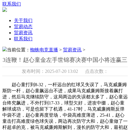
联系我们
关于我们
贸易动态
贸易资讯
联系我们
当前位置：
蜘蛛电竞直播
>
贸易资讯
>
3连鞭！赵心童金左手世锦赛决赛中国小将连赢三
发布时间：2025-07-20 13:02 点击次数：
赵心童打到8-32，一杆远台的红球又失误了，马克威廉姆
斯防一杆，赵心童飙远台不进，成果马克威廉姆斯接着飙打
进，然后马克继续防守，这局两边的失误都太多了，赵心童远
台终究飙进，不外打到17-33，球型欠好，进攻中缀，赵心童
解球成功，可是也留下了机遇，41-17时，马克威廉姆斯反弹
中袋不进，赵心童再度登场，中袋高难度薄进，25-41，赵心
童击打高难度绿色球失误，两边再次防守大和，赵心童做了一
杆超卓的克，被马克威廉姆斯解到，漫长的防守大和，最初赵