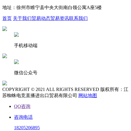
地址：徐州市睢宁县中央大街南白领公寓A座5楼
首页
关于我们
贸易动态
贸易资讯
联系我们
手机移动端
微信公众号
COPYRIGHT © 2021 ALL RIGHTS RESERVED 版权所有：江
苏蜘蛛电竞直播进出口贸易有限公司
网站地图
QQ咨询
咨询电话
18205206895