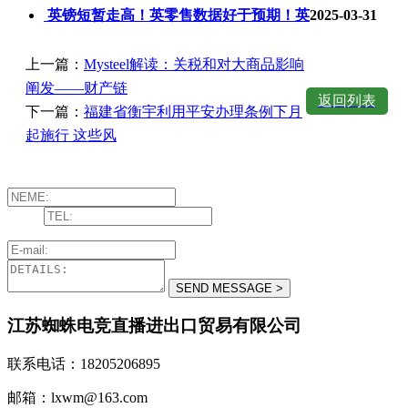
英镑短暂走高！英零售数据好于预期！英
2025-03-31
上一篇：
Mysteel解读：关税和对大商品影响
阐发——财产链
返回列表
下一篇：
福建省衡宇利用平安办理条例下月
起施行 这些风
江苏蜘蛛电竞直播进出口贸易有限公司
联系电话：18205206895
邮箱：lxwm@163.com