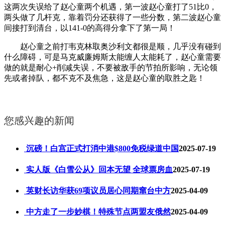
这两次失误给了赵心童两个机遇，第一波赵心童打了51比0，
两头做了几杆克，靠着罚分还获得了一些分数，第二波赵心童
间接打到清台，以141-0的高得分拿下了第一局！
赵心童之前打韦克林取奥沙利文都很是顺，几乎没有碰到
什么障碍，可是马克威廉姆斯太能缠人太能耗了，赵心童需要
做的就是耐心+削减失误，不要被敌手的节拍所影响，无论领
先或者掉队，都不克不及焦急，这是赵心童的取胜之匙！
您感兴趣的新闻
沉磅！白宫正式打消中港$800免税绿道中国
2025-07-19
实人版《白雪公从》回本无望 全球票房血
2025-07-19
英财长访华获69项议员居心同期窜台中方
2025-04-09
中方走了一步妙棋！特殊节点两盟友俄然
2025-04-09