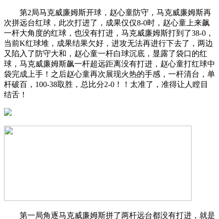
第2局马克威廉姆斯开球，赵心童防守，马克威廉姆斯再
次拼远台红球，此次打进了，成果仅仅8-0时，赵心童上来飙
一杆大角度的红球，也没有打进，马克威廉姆斯打到了38-0，
当前K红球堆，成果结果欠好，进攻无法再进行下去了，两边
又陷入了防守大和，赵心童一杆白球沉底，显露了袋口的红
球，马克威廉姆斯飙一杆超远距离没有打进，赵心童打红球中
袋完成上手！之后赵心童再次展现火热的手感，一杆清台，单
杆破百，100-38取胜，总比分2-0！！太准了，准得让人瞠目
结舌！
第一局角逐马克威廉姆斯拼了两杆远台都没有打进，就是