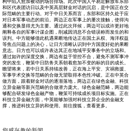
构中陷入愈加被动的场合排场。此次中国人平易近解放军东部
和区代表团访日以及中英高层财金对话的沉启，是中国正在交
际范畴的主要行动。对于中日关系而言，东部和区持久处于应
对日本军事动态的前沿。两边正在军事上的屡次接触，使得沟
通和交换显得尤为主要。通过此次拜候，两边可以或许更好地
阐释各自的军事计谋企图，削减因消息不合错误称而发生的和
误判。中方能够借此机遇果断地传达正在国土从权、海洋权益
等焦点问题上的决心，让日方清晰认识到中方国度好处的果断
意志。日方也可以或许表达其正在地域平安事务中的立场和。
通过如许的深度交换，两边有益于管控不合，避免不测军事冲
突的发生，鞭策中日防务关系朝着愈加不变的标的目的成长。
瞻望将来，若中日关系持续改善，正在海上平安、灾祸救援、
军事学术交换等范畴的合做无望取得本色性冲破。正在中英合
做方面，跟着财金对话的逐渐落地，两边正在绿色金融、科技
立异金融等新兴范畴的合做潜力庞大。绿色金融范畴，两边能
够配合研发绿色金融产物，鞭策可持续成长项目标实施。正在
科技立异金融方面，中英能够加强对科技立异企业的金融支
撑，推进科技立异的和使用。前往搜狐，查看更多。
您感兴趣的新闻