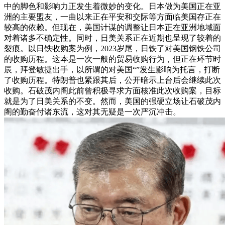
中的脚色和影响力正发生着微妙的变化。日本做为美国正在亚
洲的主要盟友，一曲以来正在平安和交际等方面临美国存正在
较高的依赖。但现在，美国计谋的调整让日本正在亚洲地域面
对着诸多不确定性。同时，日美关系正在近期也呈现了较着的
裂痕。以日铁收购案为例，2023岁尾，日铁了对美国钢铁公司
的收购历程。这本是一次一般的贸易收购行为，但正在环节时
辰，拜登敏捷出手，以所谓的对美国“”发生影响为托言，打断
了收购历程。特朗普也紧跟其后，公开暗示上台后会继续此次
收购。石破茂内阁此前曾积极寻求方面核准此次收购案，目标
就是为了日美关系的不变。然而，美国的强硬立场让石破茂内
阁的勤奋付诸东流，这对其无疑是一次严沉冲击。