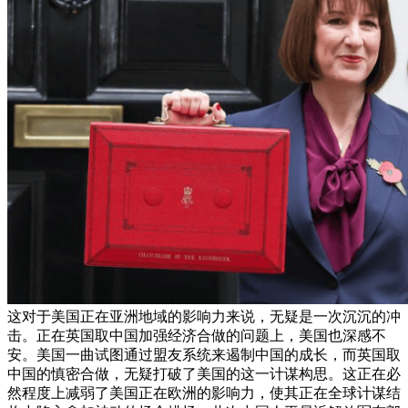
这对于美国正在亚洲地域的影响力来说，无疑是一次沉沉的冲
击。正在英国取中国加强经济合做的问题上，美国也深感不
安。美国一曲试图通过盟友系统来遏制中国的成长，而英国取
中国的慎密合做，无疑打破了美国的这一计谋构思。这正在必
然程度上减弱了美国正在欧洲的影响力，使其正在全球计谋结