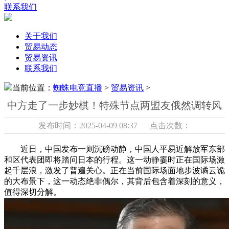
联系我们
关于我们
贸易动态
贸易资讯
联系我们
当前位置：
蜘蛛电竞直播
>
贸易资讯
>
中方走了一步妙棋！特殊节点两盟友俄然调转风
发布时间：2025-04-09 08:37 点击次数：
近日，中国发布一则沉磅动静，中国人平易近解放军东部
和区代表团即将踏问日本的行程。这一动静霎时正在国际场激
起千层浪，激发了普遍关心。正在当前国际场面地步波谲云诡
的大布景下，这一动态绝非偶尔，其背后包含着深刻的意义，
值得深切分解。