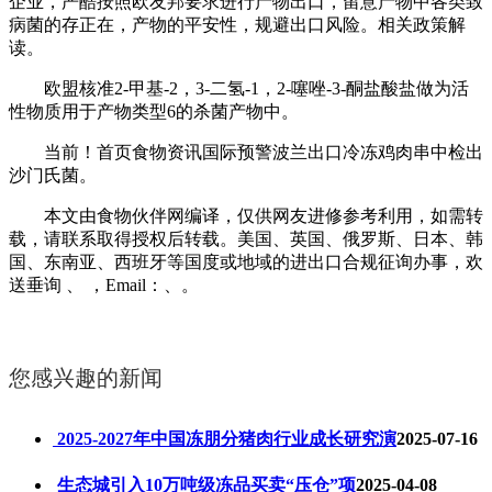
企业，严酷按照欧友邦要求进行产物出口，留意产物中各类致
病菌的存正在，产物的平安性，规避出口风险。相关政策解
读。
欧盟核准2-甲基-2，3-二氢-1，2-噻唑-3-酮盐酸盐做为活
性物质用于产物类型6的杀菌产物中。
当前！首页食物资讯国际预警波兰出口冷冻鸡肉串中检出
沙门氏菌。
本文由食物伙伴网编译，仅供网友进修参考利用，如需转
载，请联系取得授权后转载。美国、英国、俄罗斯、日本、韩
国、东南亚、西班牙等国度或地域的进出口合规征询办事，欢
送垂询 、 ，Email：、。
您感兴趣的新闻
2025-2027年中国冻朋分猪肉行业成长研究演
2025-07-16
生态城引入10万吨级冻品买卖“压仓”项
2025-04-08