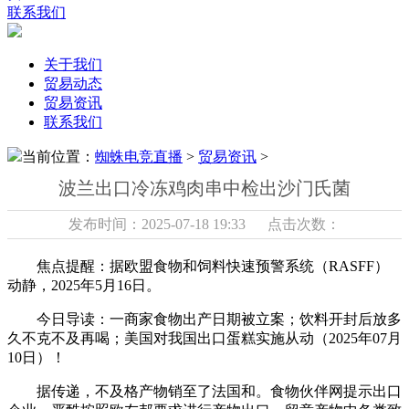
联系我们
关于我们
贸易动态
贸易资讯
联系我们
当前位置：
蜘蛛电竞直播
>
贸易资讯
>
波兰出口冷冻鸡肉串中检出沙门氏菌
发布时间：2025-07-18 19:33 点击次数：
焦点提醒：据欧盟食物和饲料快速预警系统（RASFF）
动静，2025年5月16日。
今日导读：一商家食物出产日期被立案；饮料开封后放多
久不克不及再喝；美国对我国出口蛋糕实施从动（2025年07月
10日）！
据传递，不及格产物销至了法国和。食物伙伴网提示出口