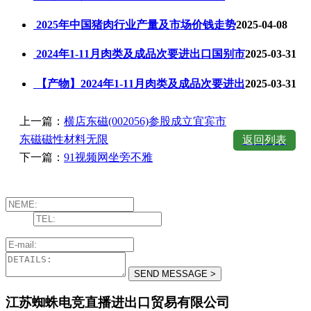
2025年中国猪肉行业产量及市场价钱走势
2025-04-08
2024年1-11月肉类及成品次要进出口国别市
2025-03-31
【产物】2024年1-11月肉类及成品次要进出
2025-03-31
上一篇：
横店东磁(002056)参股成立宜宾市
东磁磁性材料无限
返回列表
下一篇：
91视频网坐旁不雅
江苏蜘蛛电竞直播进出口贸易有限公司