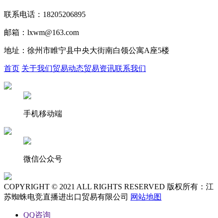
联系电话：18205206895
邮箱：lxwm@163.com
地址：徐州市睢宁县中央大街南白领公寓A座5楼
首页
关于我们
贸易动态
贸易资讯
联系我们
手机移动端
微信公众号
COPYRIGHT © 2021 ALL RIGHTS RESERVED 版权所有：江
苏蜘蛛电竞直播进出口贸易有限公司
网站地图
QQ咨询