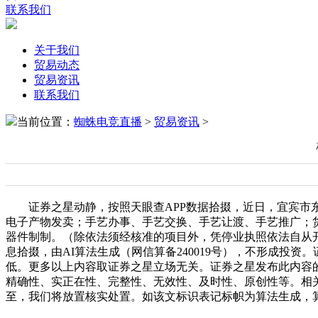
联系我们
关于我们
贸易动态
贸易资讯
联系我们
当前位置：
蜘蛛电竞直播
>
贸易资讯
>
证券之星动静，按照天眼查APP数据拾掇，近日，宜宾市东
电子产物发卖；手艺办事、手艺交换、手艺让渡、手艺推广；
器件制制。（除依法须经核准的项目外，凭停业执照依法自从
息拾掇，由AI算法生成（网信算备240019号），不形成
低。更多以上内容取证券之星立场无关。证券之星发布此内容
精确性、实正在性、完整性、无效性、及时性、原创性等。相
至，我们将放置核实处置。如该文标识表记标帜为算法生成，算法