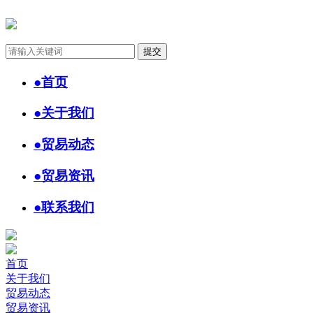
●
首页
●
关于我们
●
贸易动态
●
贸易资讯
●
联系我们
首页
关于我们
贸易动态
贸易资讯