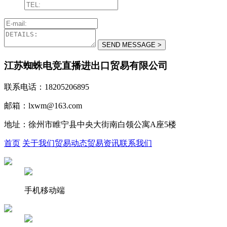
江苏蜘蛛电竞直播进出口贸易有限公司
联系电话：18205206895
邮箱：lxwm@163.com
地址：徐州市睢宁县中央大街南白领公寓A座5楼
首页
关于我们
贸易动态
贸易资讯
联系我们
手机移动端