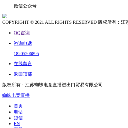
微信公众号
COPYRIGHT © 2021 ALL RIGHTS RESERVED 
QQ咨询
咨询电话
18205206895
在线留言
返回顶部
版权所有：江苏蜘蛛电竞直播进出口贸易有限公司
蜘蛛电竞直播
首页
电话
短信
EN