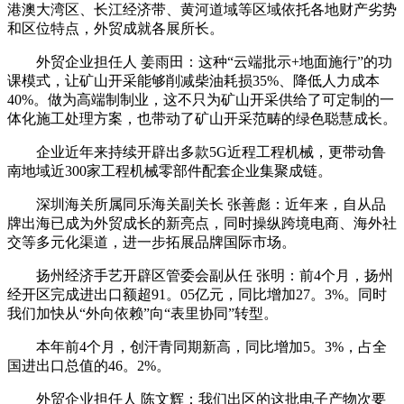
港澳大湾区、长江经济带、黄河道域等区域依托各地财产劣势
和区位特点，外贸成就各展所长。
外贸企业担任人 姜雨田：这种“云端批示+地面施行”的功
课模式，让矿山开采能够削减柴油耗损35%、降低人力成本
40%。做为高端制制业，这不只为矿山开采供给了可定制的一
体化施工处理方案，也带动了矿山开采范畴的绿色聪慧成长。
企业近年来持续开辟出多款5G近程工程机械，更带动鲁
南地域近300家工程机械零部件配套企业集聚成链。
深圳海关所属同乐海关副关长 张善彪：近年来，自从品
牌出海已成为外贸成长的新亮点，同时操纵跨境电商、海外社
交等多元化渠道，进一步拓展品牌国际市场。
扬州经济手艺开辟区管委会副从任 张明：前4个月，扬州
经开区完成进出口额超91。05亿元，同比增加27。3%。同时
我们加快从“外向依赖”向“表里协同”转型。
本年前4个月，创汗青同期新高，同比增加5。3%，占全
国进出口总值的46。2%。
外贸企业担任人 陈文辉：我们出区的这批电子产物次要