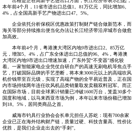
出格是正在高新手艺进出口方面，长江经济带表示凸起，
本年前4个月，11省市进出口总值1。81万亿元，同比增加6。
4%，占全国高新手艺产物进出口47。5%。
企业依托分析保税区优惠政策打制财产链合做新范本，而
海关等部分持续推出便当化办法让长江经济带沿岸城市合做愈
加高效。
本年前4个月，粤港澳大湾区内地9市进出口2。85万亿
元，增加5。4%，占广东全体进出口总值的96。4%，粤港澳
大湾区内地9市进出口增速加速，广东外贸“不变器”感化较
着。一家智能家电企业凭仗自研自产的高速无刷电机等焦点手
艺，打破国际品牌的手艺垄断，将本来3000元以上的高端吹风
机价钱带至百元级，实现了高端产物的全平易近普及，正在国
内市场持续两年连任吹风机品类销量取发卖额双料冠军。而正
在国际市场，目前全球累计销量已冲破1600万台，笼盖30多个
国度和地域，以马来西亚市场为例，本年以来市场份额已增加
到18。5%，居同类商品之首。
威海市钓具行业协会会长单元担任人苏屹：现有700余家
企业已正在海外结构财产链，质量过硬、科技含量高、性价比
优胜，是我们企业走出去的“手刺”。