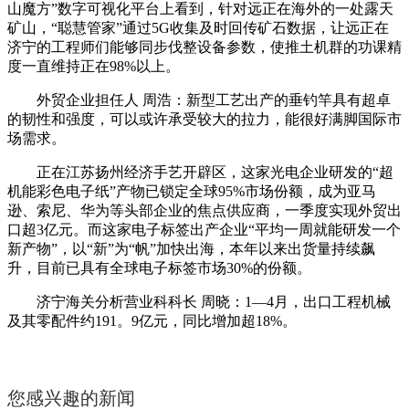
山魔方”数字可视化平台上看到，针对远正在海外的一处露天
矿山，“聪慧管家”通过5G收集及时回传矿石数据，让远正在
济宁的工程师们能够同步伐整设备参数，使推土机群的功课精
度一直维持正在98%以上。
外贸企业担任人 周浩：新型工艺出产的垂钓竿具有超卓
的韧性和强度，可以或许承受较大的拉力，能很好满脚国际市
场需求。
正在江苏扬州经济手艺开辟区，这家光电企业研发的“超
机能彩色电子纸”产物已锁定全球95%市场份额，成为亚马
逊、索尼、华为等头部企业的焦点供应商，一季度实现外贸出
口超3亿元。而这家电子标签出产企业“平均一周就能研发一个
新产物”，以“新”为“帆”加快出海，本年以来出货量持续飙
升，目前已具有全球电子标签市场30%的份额。
济宁海关分析营业科科长 周晓：1—4月，出口工程机械
及其零配件约191。9亿元，同比增加超18%。
您感兴趣的新闻