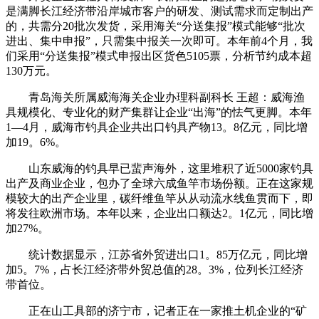
是满脚长江经济带沿岸城市客户的研发、测试需求而定制出产
的，共需分20批次发货，采用海关“分送集报”模式能够“批次
进出、集中申报”，只需集中报关一次即可。本年前4个月，我
们采用“分送集报”模式申报出区货色5105票，分析节约成本超
130万元。
青岛海关所属威海海关企业办理科副科长 王超：威海渔
具规模化、专业化的财产集群让企业“出海”的怯气更脚。本年
1—4月，威海市钓具企业共出口钓具产物13。8亿元，同比增
加19。6%。
山东威海的钓具早已蜚声海外，这里堆积了近5000家钓具
出产及商业企业，包办了全球六成鱼竿市场份额。正在这家规
模较大的出产企业里，碳纤维鱼竿从从动流水线鱼贯而下，即
将发往欧洲市场。本年以来，企业出口额达2。1亿元，同比增
加27%。
统计数据显示，江苏省外贸进出口1。85万亿元，同比增
加5。7%，占长江经济带外贸总值的28。3%，位列长江经济
带首位。
正在山工具部的济宁市，记者正在一家推土机企业的“矿