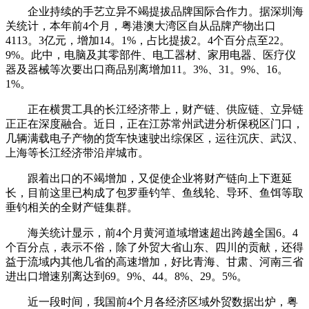
企业持续的手艺立异不竭提拔品牌国际合作力。据深圳海
关统计，本年前4个月，粤港澳大湾区自从品牌产物出口
4113。3亿元，增加14。1%，占比提拔2。4个百分点至22。
9%。此中，电脑及其零部件、电工器材、家用电器、医疗仪
器及器械等次要出口商品别离增加11。3%、31。9%、16。
1%。
正在横贯工具的长江经济带上，财产链、供应链、立异链
正正在深度融合。近日，正在江苏常州武进分析保税区门口，
几辆满载电子产物的货车快速驶出综保区，运往沉庆、武汉、
上海等长江经济带沿岸城市。
跟着出口的不竭增加，又促使企业将财产链向上下逛延
长，目前这里已构成了包罗垂钓竿、鱼线轮、导环、鱼饵等取
垂钓相关的全财产链集群。
海关统计显示，前4个月黄河道域增速超出跨越全国6。4
个百分点，表示不俗，除了外贸大省山东、四川的贡献，还得
益于流域内其他几省的高速增加，好比青海、甘肃、河南三省
进出口增速别离达到69。9%、44。8%、29。5%。
近一段时间，我国前4个月各经济区域外贸数据出炉，粤