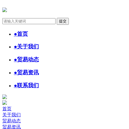
●
首页
●
关于我们
●
贸易动态
●
贸易资讯
●
联系我们
首页
关于我们
贸易动态
贸易资讯