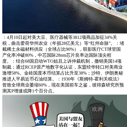
：4月10日起对美大豆、医疗器械等3812项商品加征34%关
税，曲击爱荷华州农业（年损28亿美元）等“红州命脉”。：堵
截稀土永磁材料供应（全球占比90%），联影医疗CT球管国
产化率冲破80%，中芯国际28nm芯片良率达国际顶尖程
度。：结合68国启动WTO姑且上诉仲裁机制，撤销美国14项
制裁；通过RCEP原产地数字化认证，东盟经华转口对美商业
激增58%。金砖国度本币结算占比升至38%；沙特、伊朗奥秘
推进人平易近币石油结算。：1930年《斯姆特-霍利关税法》
曾致全球商业萎缩60%，现在美国前车之鉴，彼得森研究所预
测其P增速或降1个百分点。