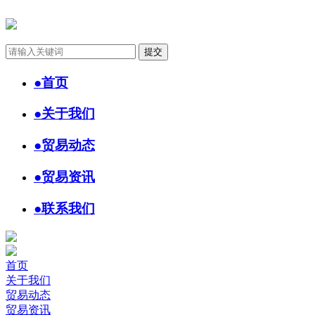
●
首页
●
关于我们
●
贸易动态
●
贸易资讯
●
联系我们
首页
关于我们
贸易动态
贸易资讯