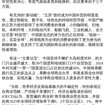
外贸也有决心、有底气面临各类风险挑和。此次要来自于三个
方面。
有充沛的“新动能”。“立异”曾经成为中国外贸的明显底
色，通过智能化、数字化、绿色化的持续转型升级，中国产物
的立异力曾经获得了全球消费者的青睐，小到咖啡机、扫地
机、布料纤维，大到电动汽车、船舶飞机、工业机械人，全方
位尽显“科技范”。中国新业态的潜力也仍正在持续，“鼠标一
点，买卖全球”，跨境电商为全球的消费者创制了更为便当的
购物体验，也支持了它成为国际商业成长的新动能，规模实现
快速增加。
有这一“主要法宝”。中国坚持不懈扩大高程度对外，的大
门只会越开越大，取30个国度和地域签订23个自贸协定，2024
年对共建“一带一”国度进出口占比初次跨越50%。中国将果断
践行实正的多边从义，果断全球商业次序，和更多商业伙伴联
袂合做、实现共赢，为全球商业增加注入更多的不变性力量。
“当前，世界经济反面临着极大的不确定性，特别表现正
在商业范畴，产供链不变遭到了。经济合做取成长组织
(OECD)认为，更普遍的‘商业和’将导致商业壁垒添加，并据
此将2025年全球经济增加率下调0。2个百分点至3。1%。将中