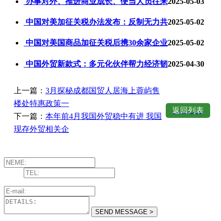
办事对外、推进商业成长、便当人员往来
2025-05-03
中国对美加征关税办法发布：反制无力共
2025-05-02
中国对美国商品加征关税后携30余家企业
2025-05-02
中国外贸新款式：多元化伙伴帮力经济韧
2025-04-30
上一篇：
3月探秘成都国贸人居海上蓉屿售
楼处特惠政策一
返回列表
下一篇：
本年前4月我国外贸稳中有进 我国
现存外贸相关企