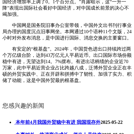
国经济增加率上调了0。1个百分点。”肖露暗示，这“一升一
降”表现出国际社会看好中国经济，对中国成长前景的决心不
竭加强。
中国网是国务院旧事办公室带领，中国外文出书刊行事业
局办理的国度沉点旧事网坐。本网通过10个语种11个文版，24
小时对外发布消息，是中国进行国际、消息交换的主要窗口。
有安定的“根基盘”。2024年，中国货色进出口持续跨过两
个万亿级台阶，达到43万亿元人平易近币。出口国际市场份额
稳中有进，无望达到14。7%摆布。有进出话柄绩的企业近70
万家，此中平易近营企业占比跨越八成，泛博外贸企业正在丰
硕的外贸实践中、正在开辟和拼搏中了韧性、加强了实力、积
储了动能，这是中国外贸最的根基盘。
您感兴趣的新闻
本年前4月我国外贸稳中有进 我国现存外
2025-05-22