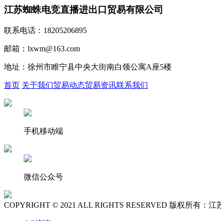
江苏蜘蛛电竞直播进出口贸易有限公司
联系电话：18205206895
邮箱：lxwm@163.com
地址：徐州市睢宁县中央大街南白领公寓A座5楼
首页
关于我们
贸易动态
贸易资讯
联系我们
手机移动端
微信公众号
COPYRIGHT © 2021 ALL RIGHTS RESERVED 