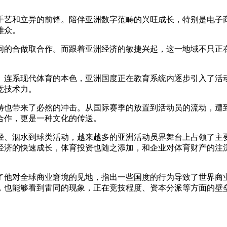
艺和立异的前锋。陪伴亚洲数字范畴的兴旺成长，特别是电子商
雅众。
的合做取合作。而跟着亚洲经济的敏捷兴起，这一地域不只正在
连系现代体育的本色，亚洲国度正在教育系统内逐步引入了活动
竞技术力。
也带来了必然的冲击。从国际赛季的放置到活动员的流动，遭到
合作，更是一种文化的传送。
、泅水到球类活动，越来越多的亚洲活动员界舞台上占领了主要
经济的快速成长，体育投资也随之添加，和企业对体育财产的注
对全球商业窘境的见地，指出一些国度的行为导致了世界商业
，也能够看到雷同的现象，正在竞技程度、资本分派等方面的壁