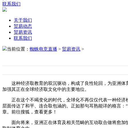
联系我们
关于我们
贸易动态
贸易资讯
联系我们
当前位置：
蜘蛛电竞直播
>
贸易资讯
>
这种经济取教育的双沉驱动，构成了良性轮回，为亚洲体育
加强其正在全球经济取文化中的主要地位。
正在这个不竭变化的时代，全球化不再仅仅代表一种经济模
层面传达了和平、连合取包涵的。正如那句耳熟能详的格言：
章。前往搜狐，查看更多！
面向将来，亚洲正在体育及相关范畴的互动取合做将愈加慎