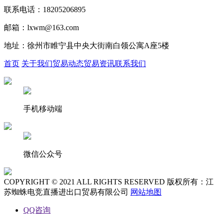
联系电话：18205206895
邮箱：lxwm@163.com
地址：徐州市睢宁县中央大街南白领公寓A座5楼
首页
关于我们
贸易动态
贸易资讯
联系我们
手机移动端
微信公众号
COPYRIGHT © 2021 ALL RIGHTS RESERVED 版权所有：江
苏蜘蛛电竞直播进出口贸易有限公司
网站地图
QQ咨询