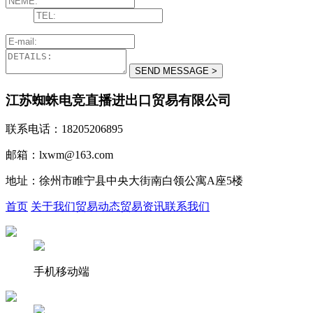
江苏蜘蛛电竞直播进出口贸易有限公司
联系电话：18205206895
邮箱：lxwm@163.com
地址：徐州市睢宁县中央大街南白领公寓A座5楼
首页
关于我们
贸易动态
贸易资讯
联系我们
手机移动端