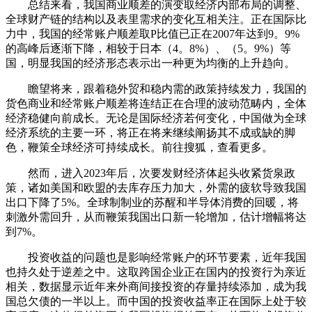
总结来看，我国商业顺差的演变取经济内部布局的调整、
全球财产链的结构以及表里需求的变化互相关注。正在国际比
力中，我国的经常账户顺差取P比值已正在2007年达到9。9%
的高峰后逐渐下降，相较于日本（4。8%）、（5。9%）等
国，明显我国的经济形态表示出一种更为均衡的上升趋向。
瞻望将来，跟着稳外贸和稳内需的政策持续发力，我国的
货色商业和经常账户顺差将连结正在合理的波动范畴内，全体
经济稳健向前成长。无论是国际经济若何变化，中国做为全球
经济系统的主要一环，将正在将来继续阐扬其不成或缺的脚
色，鞭策全球经济可持续成长。前往搜狐，查看更多。
然而，进入2023年后，次要发财经济体起头收紧货泉政
策，诸如美国和欧盟的去库存压力加大，外需的疲软导致我国
出口下降了5%。全球制制业的苏醒和半导体消费的回暖，将
刺激外需回升，从而鞭策我国出口新一轮增加，估计增幅将达
到7%。
投资收益的问题也是影响经常账户的环节要素，近年我国
也持久处于逆差之中。这取跨国企业正在国内的投资行为亲近
相关，数据显示近年来外商间接投资的存量持续添加，成为我
国总欠债的一半以上。而中国的投资收益率正在国际上处于较