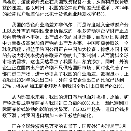
高程度，这使得外资正在我国投资报答不变，从而构成投资收
益的逆差。假以时日，我国的经常账户顺差无望逐渐，2024年
的经常账户顺差估计比拟于货色商业顺差收窄45%。
我国的货色商业顺差并非偶尔，而是深度融入全球财产分
工以及外需的周期性变更所促成的。很多劳动稠密型财产正逐
步向劳动资本丰硕、出产成本低的国度迁徙，而发财国度则集
中力量提拔高附加值产物的出产及办事。中国积极参取这一全
球化历程，得益于跨国公司正在中国加大投资，操纵本国丰硕
的劳动力和资本劣势来鞭策产物的出产和制制，从而满脚全球
市场的需求。这也天然导致了我国出口额的添加。同时，外资
企业正在国内出产的产物不只供给国际市场，同时也代替了一
部门进口产物，进一步提高了我国的商业顺差。数据显示，正
在我国2024年的总出口中，外商投资企业出口的比沉已达到
27%，相关的加工商业顺差占到我国全数进出口顺差的21%。
从内部需求来看，我国的进口布局也面对挑和，原油、矿
产物及集成电等商品占我国进口总额的60%以上，因此遭到国
际商品价钱波动的影响较为显著。自2022年起头，进口价钱指
数下滑，对我国进口增加带来了必然的感化。
正在全球经济瞬息万变的布景下，国度外汇办理局于3月