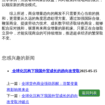
以顺应新的商业模式。
综上所述，商业增量趋向的阐发不只需要关心当前的挑
和，更需要从久远的角度思虑处理方案。通过加强国际合做、
鞭策商业、提拔劳动力技术、成长数字经济取绿色商业，能够
配合应对挑和，驱逐将来商业增量的新机缘。只要正在合做取
立异中，才能实现商业的可持续增加，推进超卓经济的繁荣取
不变。
您感兴趣的新闻
全球化沉构下我国外贸成长的趋向改变取
2025-05-15
上一篇：
全球货色商业强劲苏醒：浩繁变量
将影响将来走
返回列表
下一篇：
全球化沉构下我国外贸成长的趋向
改变取冲破点