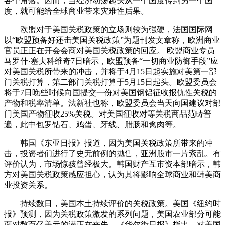
各个角落。因而，当经济动荡起头从一个国度传到另一个国
度，就可能给全球商业带来灾难性后果。
欧盟对于美国关税政策的立场则较为强硬，法国国际网
以“欧盟预备好还击美国关税政策”为题刊发文章称，欧洲商业
官员正正在开会会商对美国关税政策的回应。 欧盟商业专员
马罗什·塞夫科维奇7日暗示，欧盟预备“一切商业防御手段”应
对美国关税所带来的冲击，并将于4月15日起实施对美第一部
门关税打算，第二部门关税打算于5月15日起头。欧盟委员会
将于7日晚些时候向国提交一份对美国钢铝征收报仇性关税的
产物和税率清单。法新社也称，欧盟委员会当天向国建议对部
门美国产物征收25%关税。对美国征收对等关税商品范畴普
遍，此中包罗钻石、鸡蛋、牙线、腊肠和禽肉等。
韩国《东亚日报》报道，因为美国关税政策所带来的冲
击，投资者们进行了史无前例的抛售，亚洲股市一片紊乱。有
评价认为，市场惊骇曾经极大。韩国财产互市资本部暗示，韩
方对美国关税政策感应担心，认为其将影响全球商业和韩美商
业投资关系。
持续数日，美国本土持续评价的关税政策。美国《纽约时
报》预测，因为关税政策激发的系列问题，美国农业部分可能
面对数百亿美元的潜正在丧失。《华尔街日报》指出，对美国