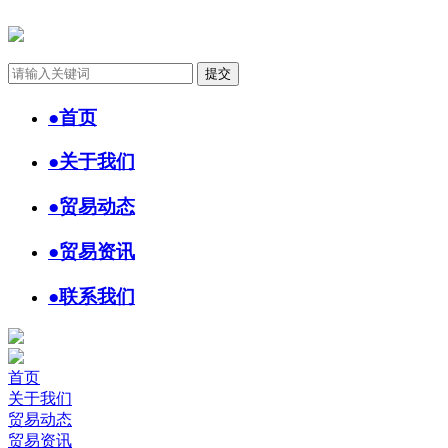
●
首页
●
关于我们
●
贸易动态
●
贸易资讯
●
联系我们
首页
关于我们
贸易动态
贸易资讯