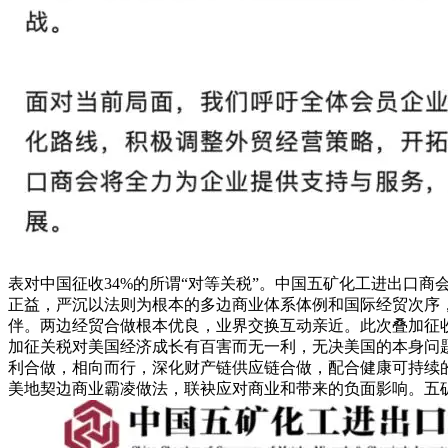
表对中国征收34%的所谓“对等关税”。中国五矿化工进出口
正益，严沉以法则为根本的多边商业体系体例和国际经贸次序
伴。两边经贸合做根本优良，业界交换互动亲近。此次叠加征
加征关税对美国经济成长有百害而无一利，无决美国的本身问
利合做，相向而行，深化财产链供应链合做，配合健康可持续
美地契边商业霸凌做法，联袂应对商业和带来的负面影响。五