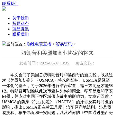
联系我们
关于我们
贸易动态
贸易资讯
联系我们
当前位置：
蜘蛛电竞直播
>
贸易资讯
>
特朗普和美墨加商业协定的将来
发布时间：2025-05-07 13:35 点击次数：
本文会商了美国总统特朗普对和墨西哥的新关税，以及这
对《美墨加协定》（USMCA）将来的影响。USMCA是经济
一体化的基石，将于2026年进行结合审查，需三方同意才能继
续。特朗普可能操纵此次审查从头构和商业、移平易近和平安
问题，并应对中国正在区域供应链中的影响力。文章还回首了
USMCA的前身《商业协定》（NAFTA）的汗青及其对商业的
影响，指出USMCA正在劳工尺度、汽车原产地法则、涉及贸
易挑和、移平易近和平安问题，以及若何防止中国通过墨西哥