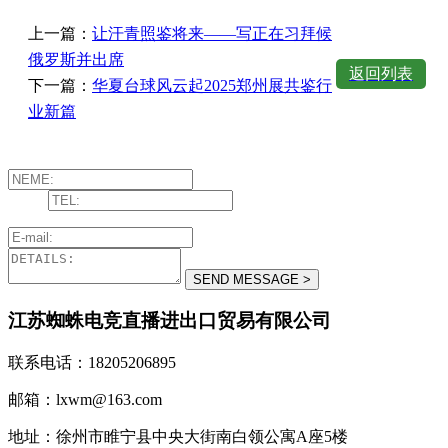
上一篇：
让汗青照鉴将来——写正在习拜候
俄罗斯并出席
返回列表
下一篇：
华夏台球风云起2025郑州展共鉴行
业新篇
江苏蜘蛛电竞直播进出口贸易有限公司
联系电话：18205206895
邮箱：lxwm@163.com
地址：徐州市睢宁县中央大街南白领公寓A座5楼