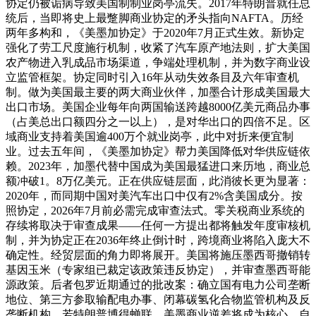
协定仍被诟病导致美国制制业岗亭流失。2017年特朗普就任总
统后，当即将史上最蹩脚商业协定的矛头指向NAFTA。历经
两年多构和，《美墨加协定》于2020年7月正式生效。新协定
强化了劳工尺度施行机制，收紧了汽车原产地法则，扩大美国
农产物进入乳成品市场渠道，争端处理机制，并为数字商业设
立监管框架。协定同时引入16年从动失效条目及六年审查机
制。做为美国最主要的两大商业伙伴，加墨合计形成美国最大
出口市场。美国企业每年向两国输送跨越8000亿美元商品办事
（占美总出口额四分之一以上），是对华出口的四倍不足。区
域商业支持着美国逾400万个就业岗亭，此中对折来便宜制
业。过去五年间，《美墨加协定》帮力美国降低对华供应链依
赖。2023年，加墨代替中国成为美国最猛进口来历地，商业总
额冲破1。8万亿美元。正在供应链层面，此消彼长更为显著：
2020年，而同期中国对美汽车出口中仅有2%含美国成分。按
照协定，2026年7月前必需完成审查法式。零关税商业系统的
存续将取决于审查成果——任何一方提出都将触发年度审核机
制，并为协定正在2036年终止倒计时，跨境商业将陷入庞大不
确定性。经贸层面的角力即将展开。美国将施压墨西哥撤销转
基因玉米（专家组已裁定该政策违反协定），并审查墨西哥能
源政策。后者包罗近期通过的批改案：确立国有电力公司垄断
地位、第三方参取输配电办事、闭幕碳氢化合物监管机构及反
垄断机构。若特朗普博得蝉联，美墨商业逆差将成为核心。自