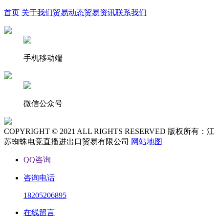
首页
关于我们
贸易动态
贸易资讯
联系我们
手机移动端
微信公众号
COPYRIGHT © 2021 ALL RIGHTS RESERVED 版权所有：江
苏蜘蛛电竞直播进出口贸易有限公司
网站地图
QQ咨询
咨询电话
18205206895
在线留言