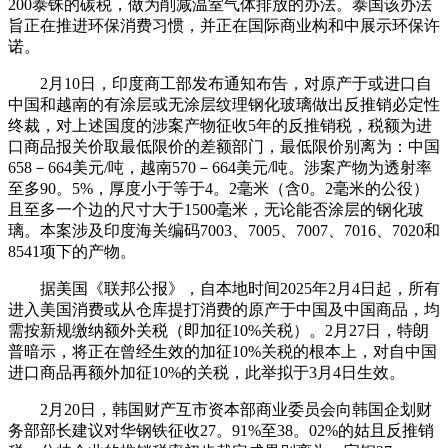
200泰铢的碳税，做为削减温室气体排放的办法。泰国该办法
旨正在推进环保消费习惯，并正在国际商业构和中展示环保许
诺。
2月10日，印度商工部发布通知布告，对原产于或进口自
中国和越南的有涂层或无涂层纹理钢化玻璃做出反推销必定性
终裁，对上述国度的涉案产物征收5年的反推销税，税额为进
口商品报关价取最低限价的差额部门，最低限价别离为：中国
658－664美元/吨，越南570－664美元/吨。涉案产物为透射率
至多90。5%，厚度小于等于4。2毫米（含0。2毫米的公役）
且至多一个边的尺寸大于1500毫米，无论能否涂层的钢化玻
璃。本案涉及印度海关编码7003、7005、7007、7016、7020和
8541项下的产物。
据美国《联邦公报》，自本地时间2025年2月4日起，所有
进入美国消费或从仓库提打消费的原产于中国及中国商品，均
需按新规缴纳额外关税（即加征10%关税）。2月27日，特朗
普暗示，将正在曾经生效的加征10%关税的根本上，对自中国
进口商品再额外加征10%的关税，此举拟于3月4日生效。
2月20日，韩国财产互市资本部商业委员会向韩国企划财
务部部长建议对华钢铁征收27。91%至38。02%的姑且反推销