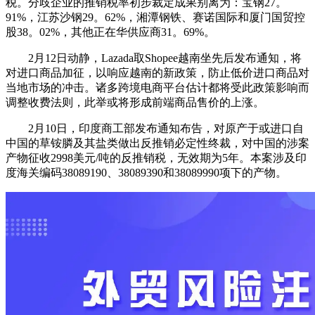
税。分歧企业的推销税率初步裁定成果别离为：宝钢27。
91%，江苏沙钢29。62%，湘潭钢铁、赛诺国际和厦门国贸控
股38。02%，其他正在华供应商31。69%。
2月12日动静，Lazada取Shopee越南坐先后发布通知，将
对进口商品加征，以响应越南的新政策，防止低价进口商品对
当地市场的冲击。诸多跨境电商平台估计都将受此政策影响而
调整收费法则，此举或将形成前端商品售价的上涨。
2月10日，印度商工部发布通知布告，对原产于或进口自
中国的草铵膦及其盐类做出反推销必定性终裁，对中国的涉案
产物征收2998美元/吨的反推销税，无效期为5年。本案涉及印
度海关编码38089190、38089390和38089990项下的产物。