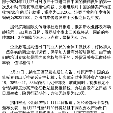
部于2024年11月27日对原产于或进口自中国的糖精做出的第一
次反补助日落复审必定性终裁，决定继续对中国的涉案产物征
收为期5年的反补助税，税率为CIF20%。涉案产物的印度海关
编码为29251100。办法自本传递发布于公报之日起生效。
据俄罗斯国际文传电讯社近日报道，俄罗斯农业部发布动
静暗示，自2月19日起，俄罗斯小麦出口关税将从一周前的每
吨3984。2卢布降至3636。3卢布，降幅为8。7%。
企业必需提高进出口商业人员的全体工做技术，好比加入
一些务实的商业培训课程，保举加入世商外贸培训班。由于他
们的培训专家都是国内顶尖权势巨子的，外贸及关务工做经验
丰硕，值得相信！
2月21日，越南工贸部发布通知布告，对原产于中国的热
轧板卷做出反推销必定性初裁，初步裁定对中国涉案产物征收
19。38%～27。83%的姑且反推销税；取此同时，初步裁定不
合错误印度涉案产物征收姑且反推销税。办法自发布之日起15
日后生效，除另行延期外，办法无效期为120天。
据阿根廷《金融界报》1月24日报道，阿经济部长卡普托
颁布发表，自1月27日至6月30日将姑且下调次要农产物出口