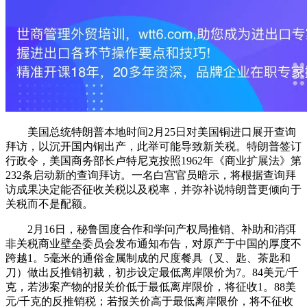
美国总统特朗普本地时间2月25日对美国铜进口展开查询
拜访，以沉开国内铜出产，此举可能导致新关税。特朗普签订
行政令，美国商务部长卢特尼克按照1962年《商业扩展法》第
232条启动新的查询拜访。一名白宫官员暗示，将根据查询拜
访成果决定能否征收关税以及税率，并弥补说特朗普更倾向于
关税而不是配额。
2月16日，秘鲁国度合作和学问产权局推销、补助和消弭
非关税商业壁垒委员会发布通知布告，对原产于中国的厚度不
跨越1。5毫米的通俗金属制成的尺度餐具（叉、匙、茶匙和
刀）做出反推销初裁，初步设定最低离岸限价为7。84美元/千
克，若涉案产物的报关价低于最低离岸限价，将征收1。88美
元/千克的反推销税；若报关价高于最低离岸限价，将不征收