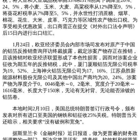
税，将大豆和大豆成品税率由33%和31%别离下调降至26%、
24。5%，将小麦、玉米、大麦、高粱税率从12%降至9。5%，
将葵花籽税率从7%降至5。5%，并永世性打消蔗糖、烟草、
棉花、花生、大米、皮革、巧克力等区域性农产物出口税。为
享受相关优惠政策，出口商需正在提交《对外出口法令声明》
后15日内进行出口结汇。
1月24日，欧亚经济委员会内部市场司发布对原产于中国
的铝箔反推销查询拜访终裁披露，裁定涉案产物存正在推销，
且该推销对欧亚经济联盟形成了本色性损害，因而对涉案企业
征收为期五年的反推销税，此中，厦门厦顺铝箔无限公司税率
为19。52%、上海神火铝箔无限公司为17。16%、江苏鼎胜新
能源材料股份无限公司及其他中国出产商均为20。24%。涉案
产物为厚度介于0。0046毫米～0。2毫米、宽度介于20毫米～
1616毫米、长度大于150米，无论有无衬背、无论能否涂镀的
铝箔卷。
本地时间2月10日，美国总统特朗普签订行政号令，颁布
发表对所有进口至美国的钢铁和铝征收25%关税。特朗普当天
还暗示，相关要求“没有破例和宽免”。
据斯里兰卡《金融时报》近日报道，做为更普遍的财务政
策调整的一部门，斯决定将灵活车、喷鼻烟、软饮料和烟草等