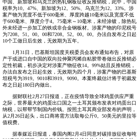
中国、新加坡和乌克兰的热轧钢板征收反推销税，此中，中国
税率为10。47%、新加坡为12。50%、乌克兰为12。33%。涉
案产物为宽度不低于600毫米、厚度跨越10毫米以及宽度不低
于600毫米、厚度介于4。75毫米～10毫米，未经涂镀，除热轧
外未经进一步加工的铁或非合金钢板材。涉案产物的印尼税号
为7208。51。00。00和7208。52。00。00。办法自发布之日起
10个工做日后生效，无效期为五年。
1月31日，巴基斯坦国度关税委员会发布通知布告，对原
产于或进口自中国的双向拉伸聚丙烯自粘胶带卷做出反推销必
定性初裁，初步决定对涉案产物征收14。99%姑且反推销税，
办法自发布之日起生效，无效期为四个月，涉案产物的巴基斯
坦税号为3919。9010和3919。9090。本案终裁估计将于初裁发
布之日起180日内做出。
据财联社2月27日报道，正在疫情导致全球鸡蛋供应严重
之际，世界最大的鸡蛋出口国之一土耳其颁布发表对鸡蛋出口
纳税，以帮帮节制国内价钱。按照土耳其商业部发布的声明，
从2月26日起头，出口商将需方法取每公斤0。50美元的里拉等
值税费。
据泰媒近日报道，泰国内阁2月4日同意对碳排放征收每吨