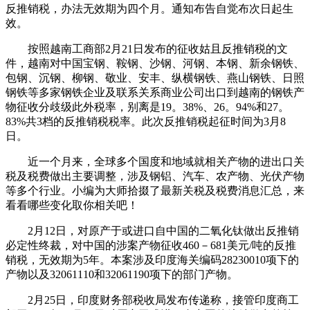
反推销税，办法无效期为四个月。通知布告自觉布次日起生
效。
按照越南工商部2月21日发布的征收姑且反推销税的文
件，越南对中国宝钢、鞍钢、沙钢、河钢、本钢、新余钢铁、
包钢、沉钢、柳钢、敬业、安丰、纵横钢铁、燕山钢铁、日照
钢铁等多家钢铁企业及联系关系商业公司出口到越南的钢铁产
物征收分歧级此外税率，别离是19。38%、26。94%和27。
83%共3档的反推销税税率。此次反推销税起征时间为3月8
日。
近一个月来，全球多个国度和地域就相关产物的进出口关
税及税费做出主要调整，涉及钢铝、汽车、农产物、光伏产物
等多个行业。小编为大师拾掇了最新关税及税费消息汇总，来
看看哪些变化取你相关吧！
2月12日，对原产于或进口自中国的二氧化钛做出反推销
必定性终裁，对中国的涉案产物征收460－681美元/吨的反推
销税，无效期为5年。本案涉及印度海关编码28230010项下的
产物以及32061110和32061190项下的部门产物。
2月25日，印度财务部税收局发布传递称，接管印度商工