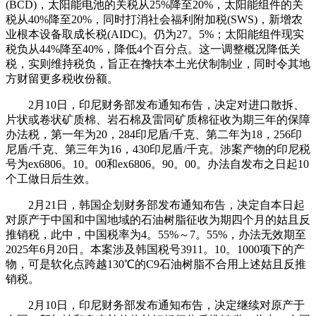
(BCD)，太阳能电池的关税从25%降至20%，太阳能组件的关
税从40%降至20%，同时打消社会福利附加税(SWS)，新增农
业根本设备取成长税(AIDC)。仍为27。5%；太阳能组件现实
税负从44%降至40%，降低4个百分点。这一调整概况降低关
税，实则维持税负，旨正在搀扶本土光伏制制业，同时令其地
方财留更多税收份额。
2月10日，印尼财务部发布通知布告，决定对进口散拆、
片状或卷状矿质棉、岩石棉及雷同矿质棉征收为期三年的保障
办法税，第一年为20，284印尼盾/千克、第二年为18，256印
尼盾/千克、第三年为16，430印尼盾/千克。涉案产物的印尼税
号为ex6806。10。00和ex6806。90。00。办法自发布之日起10
个工做日后生效。
2月21日，韩国企划财务部发布通知布告，决定自本日起
对原产于中国和中国地域的石油树脂征收为期四个月的姑且反
推销税，此中，中国税率为4。55%～7。55%，办法无效期至
2025年6月20日。本案涉及韩国税号3911。10。1000项下的产
物，可是软化点跨越130℃的C9石油树脂不合用上述姑且反推
销税。
2月10日，印尼财务部发布通知布告，决定继续对原产于