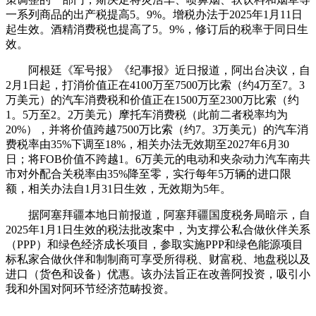
一系列商品的出产税提高5。9%。增税办法于2025年1月11日
起生效。酒精消费税也提高了5。9%，修订后的税率于同日生
效。
阿根廷《军号报》《纪事报》近日报道，阿出台决议，自
2月1日起，打消价值正在4100万至7500万比索（约4万至7。3
万美元）的汽车消费税和价值正在1500万至2300万比索（约
1。5万至2。2万美元）摩托车消费税（此前二者税率均为
20%），并将价值跨越7500万比索（约7。3万美元）的汽车消
费税率由35%下调至18%，相关办法无效期至2027年6月30
日；将FOB价值不跨越1。6万美元的电动和夹杂动力汽车南共
市对外配合关税率由35%降至零，实行每年5万辆的进口限
额，相关办法自1月31日生效，无效期为5年。
据阿塞拜疆本地日前报道，阿塞拜疆国度税务局暗示，自
2025年1月1日生效的税法批改案中，为支撑公私合做伙伴关系
（PPP）和绿色经济成长项目，参取实施PPP和绿色能源项目
标私家合做伙伴和制制商可享受所得税、财富税、地盘税以及
进口（货色和设备）优惠。该办法旨正在改善阿投资，吸引小
我和外国对阿环节经济范畴投资。