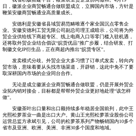
日，徽派企业商贸畅通合做联盟成立，立脚国内市场，方针是
鞭策安徽商贸畅通业高质量成长。
安德利是安徽省县域贸易范畴唯逐个家全国沉点零售企
业。安徽安德利工贸无限公司副总司理王成暗示，公司将为外
贸企业供给线下商超专区、线上电商入口等零门槛入驻机遇，
还将取外贸企业结合倡议“皖货优品”推广步履，结合研发、打
制徽文化IP衍生品，正在商超内推出“皖货专区”。
发卖模式分歧。外贸企业大多习惯了订单式发卖，转向内
贸市场，意味着要从头找市场渠道，开辟销，这此中免不了要
取深耕国内市场的企业同台合作。
无论是成立徽派企业商贸畅通合做联盟，仍是开展外贸企
业拓内销对接会，目标都是帮帮外贸企业更好地处理“该怎样
做”。
安徽茶叶出口量和出口额持续多年稳居全国前列，此中王
光熙松萝茶业一曲是出口大户。黄山王光熙松萝茶业股份公司
运营总监方承斌引见，公司的松萝茶系列产物畅销国内10多个
省市及亚洲、欧洲、美洲、非洲30多个国度和地域。