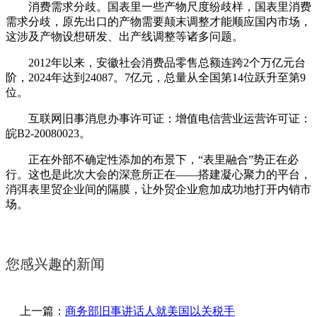
消费需求分歧。国表里一些产物尺度纷歧样，国表里消费
需求分歧，原先出口的产物需要颠末调整才能顺应国内市场，
这涉及产物设想研发、出产线调整等诸多问题。
2012年以来，安徽社会消费品零售总额连跨2个万亿元台
阶，2024年达到24087。7亿元，总量从全国第14位跃升至第9
位。
互联网旧事消息办事许可证：增值电信营业运营许可证：
皖B2-20080023。
正在外部不确定性添加的布景下，“表里融合”势正在必
行。这也是此次大会的深意所正在——搭建凝心聚力的平台，
消弭表里贸企业间的隔膜，让外贸企业愈加成功地打开内销市
场。
您感兴趣的新闻
上一篇：
商务部旧事讲话人就美国以关税手