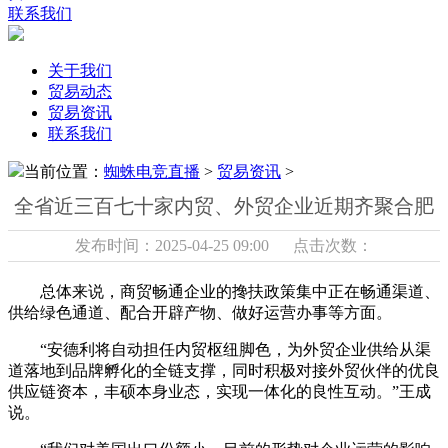
联系我们
关于我们
贸易动态
贸易资讯
联系我们
当前位置：
蜘蛛电竞直播
>
贸易资讯
>
全省近三百七十家内贸、外贸企业近期齐聚合肥
发布时间：2025-04-25 09:00 点击次数：
总体来说，商贸畅通企业的搀扶政策集中正在畅通渠道、
供给绿色通道、配合开辟产物、做好运营办事等方面。
“安德利将自动担任内贸枢纽脚色，为外贸企业供给从渠
道落地到品牌孵化的全链支撑，同时积极对接外贸伙伴的优良
供应链资本，丰硕本身业态，实现一体化的良性互动。”王成
说。