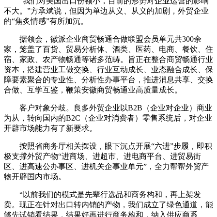
“我们对美国出口份额小，目前的形势对企业运营的影响
不大。”方承斌说，但因为单边从义、从义的加剧，外贸企业
的“焦炙情感”有所加沉。
据领会，徽派企业商贸畅通合做联盟会员单元共300余
家，笼盖了百货、贸易分析体、酒类、医药、电商、餐饮、住
宿、家政、农产物畅通等诸多范畴。旨正在整合商贸畅通行业
资本，搭建营业工做交换、行业互动成长、业态融合成长、保
障要素聚合的专业性、分析性办事平台，推进消息共享、交换
合做、互学互鉴，鞭策安徽商贸畅通业高质量成长。
客户对象分歧。良多外贸企业以B2B（企业对企业）商业
为从，转向国内的B2C（企业对消费者）零售系统后，对企业
开辟市场能力有了新要求。
按照省商务厅相关摆设，眼下沉点开展“六进”步履，即积
极支撑外贸产物“进商场、进超市、进电商平台、进贸易街
区、进高速公办事区、进机关企事业单元”，全力帮帮外贸产
物开辟国内市场。
“以前我们的模式是先辈行选品和商务构和，再上架发
卖。现正在针对出口转内销的产物，我们成立了绿色通道，能
够先试销看结果，结果好再进行商务构和，纳入供应商系