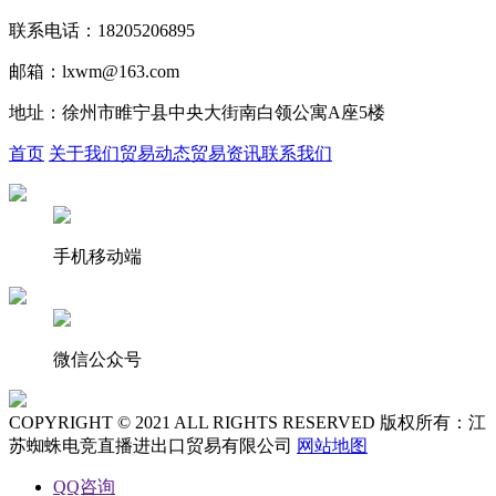
联系电话：18205206895
邮箱：lxwm@163.com
地址：徐州市睢宁县中央大街南白领公寓A座5楼
首页
关于我们
贸易动态
贸易资讯
联系我们
手机移动端
微信公众号
COPYRIGHT © 2021 ALL RIGHTS RESERVED 版权所有：江
苏蜘蛛电竞直播进出口贸易有限公司
网站地图
QQ咨询