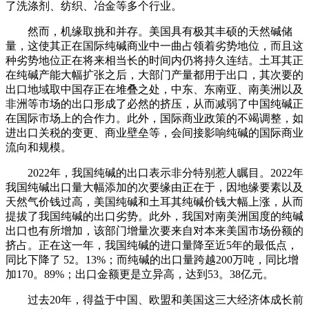
了洗涤剂、纺织、冶金等多个行业。
然而，机缘取挑和并存。美国具有极其丰硕的天然碱储
量，这使其正在国际纯碱商业中一曲占领着劣势地位，而且这
种劣势地位正在将来相当长的时间内仍将持久连结。土耳其正
在纯碱产能大幅扩张之后，大部门产量都用于出口，其次要的
出口地域取中国存正在堆叠之处，中东、东南亚、南美洲以及
非洲等市场的出口形成了必然的挤压，从而减弱了中国纯碱正
在国际市场上的合作力。此外，国际商业政策的不竭调整，如
进出口关税的变更、商业壁垒等，会间接影响纯碱的国际商业
流向和规模。
2022年，我国纯碱的出口表示非分特别惹人瞩目。2022年
我国纯碱出口量大幅添加的次要缘由正在于，因地缘要素以及
天然气价钱过高，美国纯碱和土耳其纯碱价钱大幅上涨，从而
提拔了我国纯碱的出口劣势。此外，我国对南美洲国度的纯碱
出口也有所增加，该部门增量次要来自对本来美国市场份额的
挤占。正在这一年，我国纯碱的进口量降至近5年的最低点，
同比下降了 52。13%；而纯碱的出口量跨越200万吨，同比增
加170。89%；出口金额更是立异高，达到53。38亿元。
过去20年，得益于中国、欧盟和美国这三大经济体成长前