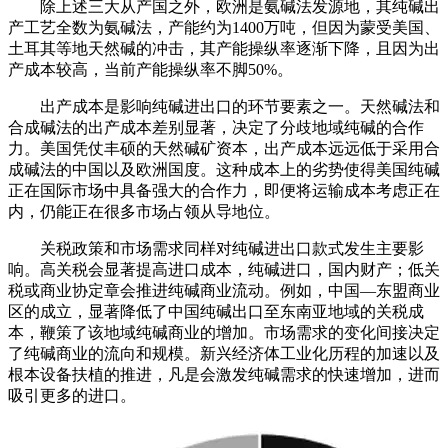
除上述三大从产国之外，欧洲是氨碱法发源地，其纯碱出
产工艺全数为氨碱法，产能约为1400万吨，但因为蒙受美国、
土耳其等地天然碱的冲击，其产能操纵率逐渐下降，且因为出
产成本较高，当前产能操纵率不脚50%。
出产成本是影响纯碱进出口的环节要素之一。天然碱法和
合成碱法的出产成本差别显著，决定了分歧地域纯碱的合作
力。美国凭仗丰硕的天然碱矿资本，出产成本远远低于采用合
成碱法的中国以及欧洲国度。这种成本上的劣势使得美国纯碱
正在国际市场中具备强大的合作力，即便将运输成本考虑正在
内，仍能正在很多市场占领从导地位。
关税政策和市场需求同样对纯碱进出口款式发生主要影
响。高关税会显著提高进口成本，纯碱进口，国内财产；低关
税或商业协定章会推进纯碱商业流动。例如，中国—东盟商业
区的成立，显著降低了中国纯碱出口至东南亚地域的关税成
本，鞭策了该地域纯碱商业的增加。市场需求的变化间接决定
了纯碱商业的流向和规模。新兴经济体工业化历程的加速以及
根本设备扶植的推进，凡是会激发纯碱需求的快速增加，进而
吸引更多的进口。