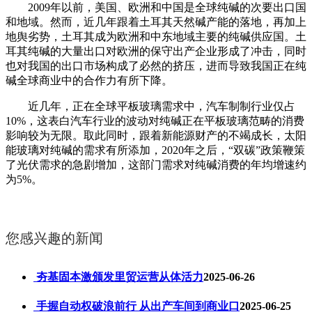
2009年以前，美国、欧洲和中国是全球纯碱的次要出口国
和地域。然而，近几年跟着土耳其天然碱产能的落地，再加上
地舆劣势，土耳其成为欧洲和中东地域主要的纯碱供应国。土
耳其纯碱的大量出口对欧洲的保守出产企业形成了冲击，同时
也对我国的出口市场构成了必然的挤压，进而导致我国正在纯
碱全球商业中的合作力有所下降。
近几年，正在全球平板玻璃需求中，汽车制制行业仅占
10%，这表白汽车行业的波动对纯碱正在平板玻璃范畴的消费
影响较为无限。取此同时，跟着新能源财产的不竭成长，太阳
能玻璃对纯碱的需求有所添加，2020年之后，“双碳”政策鞭策
了光伏需求的急剧增加，这部门需求对纯碱消费的年均增速约
为5%。
您感兴趣的新闻
夯基固本激颁发里贸运营从体活力
2025-06-26
手握自动权破浪前行 从出产车间到商业口
2025-06-25