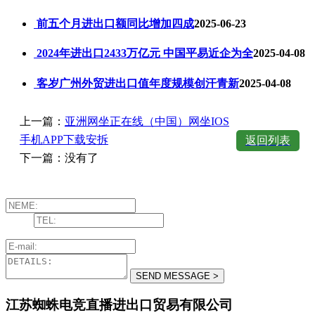
前五个月进出口额同比增加四成
2025-06-23
2024年进出口2433万亿元 中国平易近企为全
2025-04-08
客岁广州外贸进出口值年度规模创汗青新
2025-04-08
上一篇：
亚洲网坐正在线（中国）网坐IOS
手机APP下载安拆
返回列表
下一篇：没有了
江苏蜘蛛电竞直播进出口贸易有限公司