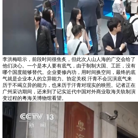
李洪梅暗示，前段时间很焦炙，但此次人山人海的广交会给了
他们决心。一个是本人要有底气，由于制制大国、工匠，没有
哪个国度能够替代。企业要修内功，用时间换空间，最终的底
气就是企业本人的立异能力。协定关税 汗青不会沉演底气来
历于不竭立异的能力，也来历于汗青对现实的映照。记者正在
广州采访期间，还来到了记实近代中国对外商业取海关轨制演
变过程的粤海关博物馆看望。