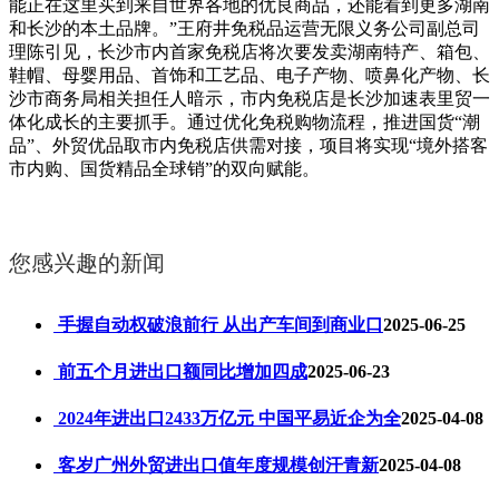
能正在这里买到来自世界各地的优良商品，还能看到更多湖南
和长沙的本土品牌。”王府井免税品运营无限义务公司副总司
理陈引见，长沙市内首家免税店将次要发卖湖南特产、箱包、
鞋帽、母婴用品、首饰和工艺品、电子产物、喷鼻化产物、长
沙市商务局相关担任人暗示，市内免税店是长沙加速表里贸一
体化成长的主要抓手。通过优化免税购物流程，推进国货“潮
品”、外贸优品取市内免税店供需对接，项目将实现“境外搭客
市内购、国货精品全球销”的双向赋能。
您感兴趣的新闻
手握自动权破浪前行 从出产车间到商业口
2025-06-25
前五个月进出口额同比增加四成
2025-06-23
2024年进出口2433万亿元 中国平易近企为全
2025-04-08
客岁广州外贸进出口值年度规模创汗青新
2025-04-08