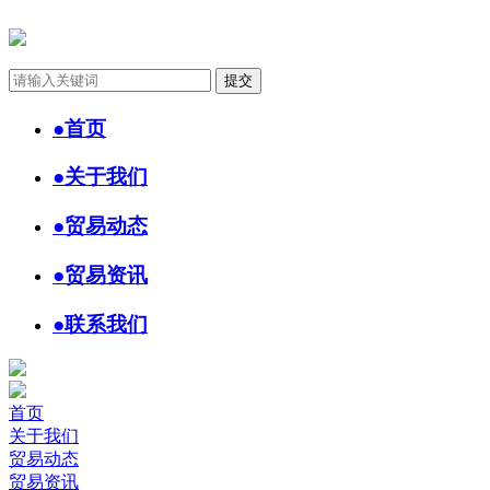
●
首页
●
关于我们
●
贸易动态
●
贸易资讯
●
联系我们
首页
关于我们
贸易动态
贸易资讯