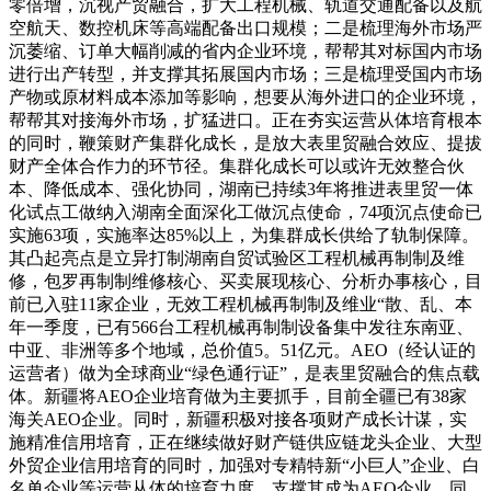
零倍增，沉视产贸融合，扩大工程机械、轨道交通配备以及航
空航天、数控机床等高端配备出口规模；二是梳理海外市场严
沉萎缩、订单大幅削减的省内企业环境，帮帮其对标国内市场
进行出产转型，并支撑其拓展国内市场；三是梳理受国内市场
产物或原材料成本添加等影响，想要从海外进口的企业环境，
帮帮其对接海外市场，扩猛进口。正在夯实运营从体培育根本
的同时，鞭策财产集群化成长，是放大表里贸融合效应、提拔
财产全体合作力的环节径。集群化成长可以或许无效整合伙
本、降低成本、强化协同，湖南已持续3年将推进表里贸一体
化试点工做纳入湖南全面深化工做沉点使命，74项沉点使命已
实施63项，实施率达85%以上，为集群成长供给了轨制保障。
其凸起亮点是立异打制湖南自贸试验区工程机械再制制及维
修，包罗再制制维修核心、买卖展现核心、分析办事核心，目
前已入驻11家企业，无效工程机械再制制及维业“散、乱、本
年一季度，已有566台工程机械再制制设备集中发往东南亚、
中亚、非洲等多个地域，总价值5。51亿元。AEO（经认证的
运营者）做为全球商业“绿色通行证”，是表里贸融合的焦点载
体。新疆将AEO企业培育做为主要抓手，目前全疆已有38家
海关AEO企业。同时，新疆积极对接各项财产成长计谋，实
施精准信用培育，正在继续做好财产链供应链龙头企业、大型
外贸企业信用培育的同时，加强对专精特新“小巨人”企业、白
名单企业等运营从体的培育力度，支撑其成为AEO企业。同