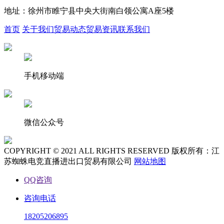
地址：徐州市睢宁县中央大街南白领公寓A座5楼
首页
关于我们
贸易动态
贸易资讯
联系我们
手机移动端
微信公众号
COPYRIGHT © 2021 ALL RIGHTS RESERVED 版权所有：江
苏蜘蛛电竞直播进出口贸易有限公司
网站地图
QQ咨询
咨询电话
18205206895