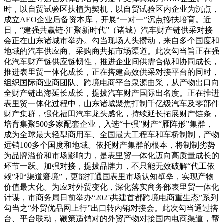
时，以自贸试验区扶植为契机，以自贸试验区内企业为沉点，
成立AEO企业后备资本库，开展“一对一”沉点搀扶培育。近
日，“建强共赢链·汇聚新时代”（诸城）汽车财产链供采对接
会正在山东诸城市举办。勾当现场人头攒动，来自多个国度和
地域的汽车供应商、采购商共拓市场渠道。此次勾当旨正在强
化汽车财产链供应链韧性，推进企业间供需合做和协同成长，
推进表里贸一体化成长，正在搭建高效供采对接平台的同时，
组织国际商业商团队、跨境电商平台泉源曲采，从产物出口向
全财产链出海延长成长，提拔汽车财产国际出名度。正在推进
表里贸一体化过程中，山东诸城聚焦打制千亿级汽车及零部件
财产集群，强化福田汽车龙头感化，持续延长拓展财产链条，
培育集聚500多家配套企业，入选“十强”财产“雁阵形”集群，
成为全球最大轻型商用车、全国最大工程车和车桥制制，产物
远销100多个国度和地域。依托财产集群的根本，将制制劣势
为品牌溢价和市场影响力，是表里贸一体化迈向高质量成长的
环节一跃。加强对接，提拔品牌力，不只能无效破解“代工依
赖”和“渠道窘境”，更能打通国表里市场认知壁垒，实现产物
价值最大化。为应对外贸变化，深化落实商务部表里贸一体化
计谋，市商务局日前举办“2025共建首都跨境电商重生态”系列
勾当之“外贸优品网上行”出口转内销对接会。此次勾当通过搭
台、平台联动，鞭策适销对的外贸产物对接国内电商渠道，帮