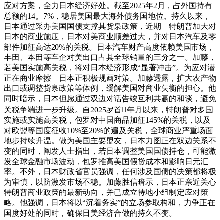
应对方案，全力日本经济好处。截至2025年2月，占外国持有
总额的14。7%，稳居美国最大海外债务国地位。持久以来，
日本通过采办美国国债支撑其货泉政策，近期，特朗普加大对
日本的商业施压，日本对美商业顺差过大，并对日本汽车及零
部件加征高达20%的关税。日本汽车财产高度依赖美国市场，
丰田、本田等车企对美出口占其全球销量的三分之一。加藤，
若美国实施高关税，将对日本经济形成“显著冲击”。为应对潜
正在商业摩擦，日本正积极规画对策。加藤透露，扩大农产物
出口或调整货泉政策等体例，缓解美国对商业失衡的担心。他
同时暗示，日本但愿通过双边对话告竣互利共赢的和谈，避免
关税争端进一步升级。自2025岁首年月以来，特朗普对多国
实施或实施高关税，包罗对中国商品加征145%的关税，以及
对欧盟等国度征收10%至20%的遍及关税，全球商业严重场面
地步持续升温。做为美国主要盟友，日本力图正在双边关系不
变的同时，阐发人士指出，若日本调整美国国债持仓，可能激
发全球金融市场波动，包罗推高美国假贷成本和影响日元汇
率。不外，日本财政省官员强调，任何涉及国债的决策都将极
为审慎，以防激发市场不稳。加藤胜信暗示，日本正亲近关心
特朗普商业政策的最新动向，并已成立特地小组制定应对策
略。他强调，日本将以“沉着务实”的立场参取构和，力争正在
国度好处的同时，确保日美经济合做的持久不变。