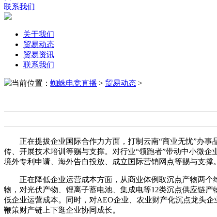
联系我们
关于我们
贸易动态
贸易资讯
联系我们
当前位置：
蜘蛛电竞直播
>
贸易动态
>
正在提拔企业国际合作力方面，打制云南“商业无忧”办事品
传、开展技术培训等赐与支撑。对行业“领跑者”带动中小微
境外专利申请、海外告白投放、成立国际营销网点等赐与支撑
正在降低企业运营成本方面，从商业体例取沉点产物两个维度
物，对光伏产物、锂离子蓄电池、集成电等12类沉点供应链产
低企业运营成本。同时，对AEO企业、农业财产化沉点龙头企
鞭策财产链上下逛企业协同成长。