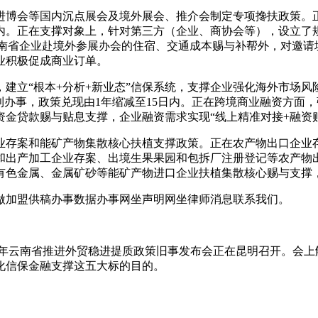
博会等国内沉点展会及境外展会、推介会制定专项搀扶政策。
日内。正在支撑对象上，针对第三方（企业、商协会等），设立了
对云南省企业赴境外参展办会的住宿、交通成本赐与补帮外，对邀
业积极促成商业订单。
立“根本+分析+新业态”信保系统，支撑企业强化海外市场风
利办事，政策兑现由1年缩减至15日内。正在跨境商业融资方面
金贷款赐与贴息支撑，企业融资需求实现“线上精准对接+融资
案和能矿产物集散核心扶植支撑政策。正在农产物出口企业存
和出产加工企业存案、出境生果果园和包拆厂注册登记‌等农产物
有色金属、金属矿砂等能矿产物进口企业扶植集散核心赐与支撑
加盟供稿办事数据办事网坐声明网坐律师消息联系我们。
25年云南省推进外贸稳进提质政策旧事发布会正在昆明召开。会上
化信保金融支撑这五大标的目的。