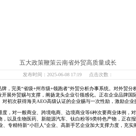
五大政策鞭策云南省外贸高质量成长
发布时间：2025-06-08 17:19 点击次数：
牌，完美“省级+州市级+领跑者”外贸分析办事系统。对外贸分
企业开展外贸赐与支撑，阐扬龙头企业引领感化。正在企业品牌国
。对初次获得海关AEO高级认证的企业赐与一次性励，激励企业
，对一般商业、跨境电商、边境商业等6种次要商业体例，对
物，以及生物医药、新能源汽车、钛白粉等9类特色产物，正在报
业、专精特新“小巨人”企业、高新手艺企业加大支撑力度，充