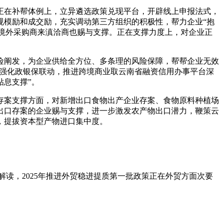
正在补帮体例上，立异遴选政策兑现平台，开辟线上申报法式，
规模励和成交励，充实调动第三方组织的积极性，帮力企业“抱
请境外采购商来滇洽商也赐与支撑。正在支撑力度上，对企业正
险阐发，为企业供给全方位、多条理的风险保障，帮帮企业无效
，强化政银保联动，推进跨境商业取云南省融资信用办事平台深
贴息支撑”。
案支撑方面，对新增‌出口食物出产企业存案、食物原料种植场
出口存案的企业赐与支撑，进一步激发农产物出口潜力，鞭策云
，提拔资本型产物进口集中度。
解读，2025年推进外贸稳进提质第一批政策正在外贸方面次要