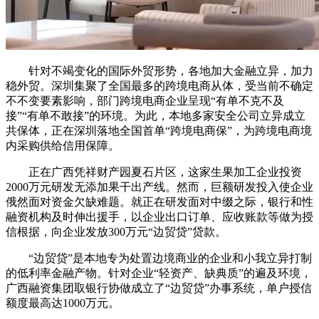
针对不竭变化的国际外贸形势，各地加大金融立异，加力
稳外贸。深圳集聚了全国最多的跨境电商从体，受当前不确定
不不变要素影响，部门跨境电商企业呈现“有单不克不及
接”“有单不敢接”的环境。为此，本地多家安全公司立异成立
共保体，正在深圳落地全国首单“跨境电商保”，为跨境电商境
内采购供给信用保障。
正在广西凭祥财产园夏石片区，这家生果加工企业投资
2000万元研发无添加果干出产线。然而，巨额研发投入使企业
俄然面对资金欠缺难题。就正在研发面对中缀之际，银行和性
融资机构及时伸出援手，以企业出口订单、应收账款等做为授
信根据，向企业发放300万元“边贸贷”贷款。
“边贸贷”是本地专为处置边境商业的企业和小我立异打制
的低利率金融产物。针对企业“轻资产、缺典质”的遍及环境，
广西融资集团取银行协做成立了“边贸贷”办事系统，单户授信
额度最高达1000万元。