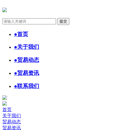
●
首页
●
关于我们
●
贸易动态
●
贸易资讯
●
联系我们
首页
关于我们
贸易动态
贸易资讯