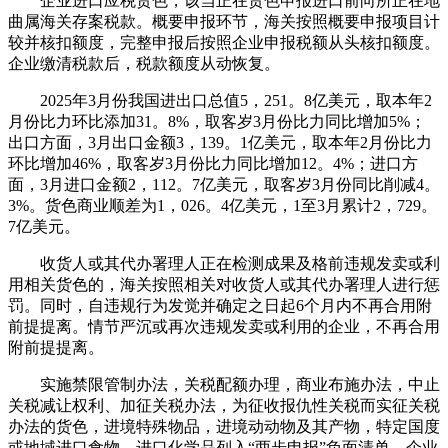
企业进口应税货色，该当正在货色申报进口前向所正在地
曲属海关存案税款。概要申报环节，海关按照概要申报项目计
较并核扣额度，完整申报后按照企业申报税额从头核扣额度。
企业缴清税款后，税款额度从动恢复。
2025年3月份我国进出口总值5，251。8亿美元，取本年2
月份比力环比添加31。8%，取客岁3月份比力同比增加5%；
出口方面，3月出口金额3，139。1亿美元，取本年2月份比力
环比增加46%，取客岁3月份比力同比增加12。4%；进口方
面，3月进口金额2，112。7亿美元，取客岁3月份同比削减4。
3%。货色商业顺差为1，026。4亿美元，1至3月累计2，729。
7亿美元。
收货人或其代办署理人正在检测成果及格前违规发卖或利
用相关货色的，海关按照相关对收货人或其代办署理人进行惩
罚。同时，自违规行为发觉并确定之日起6个月内不再合用附
前提提离。情节严沉或再次违规发卖或利用的企业，不再合用
附前提提离。
实施禁限管制办法，关税配额办理，商业布施办法，中止
关税减让权利、加征关税办法，为征收报仇性关税而实征关税
办法的货色，进境特殊物品，进境动动物及其产物，特定国度
或地域进口食物，进口化学品列入“两步申报”负面清单，企业