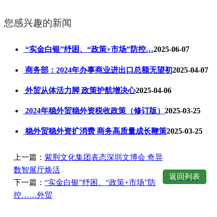
您感兴趣的新闻
“实金白银”纾困、“政策+市场”防控…
2025-06-07
商务部：2024年办事商业进出口总额无望初
2025-04-07
外贸从体活力脚 政策护航增决心
2025-04-06
2024年稳外贸稳外资税收政策（修订版）
2025-03-25
稳外贸稳外资扩消费 商务高质量成长鞭策
2025-03-25
上一篇：
紫荆文化集团表态深圳文博会 奇异
数智展厅焕活
返回列表
下一篇：
“实金白银”纾困、“政策+市场”防
控……外贸