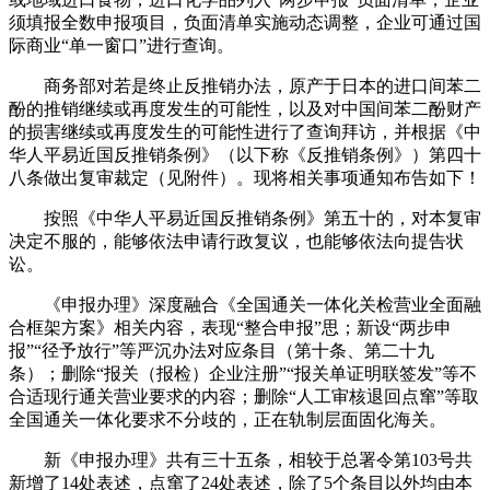
须填报全数申报项目，负面清单实施动态调整，企业可通过国
际商业“单一窗口”进行查询。
商务部对若是终止反推销办法，原产于日本的进口间苯二
酚的推销继续或再度发生的可能性，以及对中国间苯二酚财产
的损害继续或再度发生的可能性进行了查询拜访，并根据《中
华人平易近国反推销条例》（以下称《反推销条例》）第四十
八条做出复审裁定（见附件）。现将相关事项通知布告如下！
按照《中华人平易近国反推销条例》第五十的，对本复审
决定不服的，能够依法申请行政复议，也能够依法向提告状
讼。
《申报办理》深度融合《全国通关一体化关检营业全面融
合框架方案》相关内容，表现“整合申报”思；新设“两步申
报”“径予放行”等严沉办法对应条目（第十条、第二十九
条）；删除“报关（报检）企业注册”“报关单证明联签发”等不
合适现行通关营业要求的内容；删除“人工审核退回点窜”等取
全国通关一体化要求不分歧的，正在轨制层面固化海关。
新《申报办理》共有三十五条，相较于总署令第103号共
新增了14处表述，点窜了24处表述，除了5个条目以外均由本