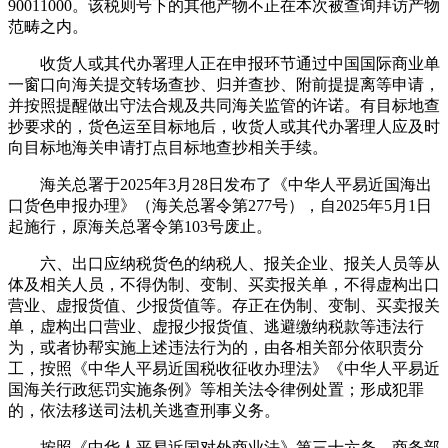
90011000。该税则号下的其他产物不正在本次被查询拜访产物
范畴之内。
收货人或其代办署理人正在申报环节通过中国国际商业单
一窗口向海关提交转场查抄、归并查抄、附前提提离等申请，
并按照提醒做出守法合规及共同海关监管的许诺。有目标地查
抄要求的，货色运至目标地后，收货人或其代办署理人应及时
向目标地海关申请打点目标地查抄相关手续。
海关总署于2025年3月28日发布了《中华人平易近国海出
口货色申报办理》（海关总署令第277号），自2025年5月1日
起施行，原海关总署令第103号废止。
六、出口应纳税货色的纳税人、报关企业、报关人员等从
体及相关人员，不得伪制、变制、买卖报关单，不得虚构出口
营业、虚报货值、少报货值等。存正在伪制、变制、买卖报关
单，虚构出口营业、虚报少报货值、逃避缴纳税款等违法行
为，或者协帮实施上述违法行为的，由各相关部分依职责分
工，按照《中华人平易近国税收征收办理法》《中华人平易近
国海关行政惩罚实施条例》等相关法令律例处置；形成犯罪
的，依法移送司法机关逃查刑事义务。
按照《中华人平易近国对外商业法》第三十六条，商务部