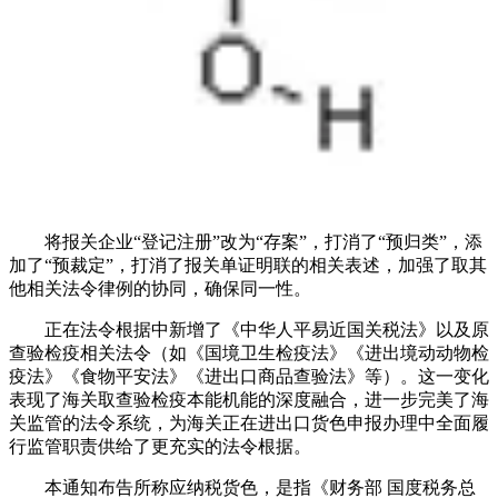
将报关企业“登记注册”改为“存案”，打消了“预归类”，添
加了“预裁定”，打消了报关单证明联的相关表述，加强了取其
他相关法令律例的协同，确保同一性。
正在法令根据中新增了《中华人平易近国关税法》以及原
查验检疫相关法令（如《国境卫生检疫法》《进出境动动物检
疫法》《食物平安法》《进出口商品查验法》等）。这一变化
表现了海关取查验检疫本能机能的深度融合，进一步完美了海
关监管的法令系统，为海关正在进出口货色申报办理中全面履
行监管职责供给了更充实的法令根据。
本通知布告所称应纳税货色，是指《财务部 国度税务总