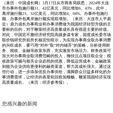
（来历：中国成长网）3月17日从市商务局获悉，2024年大连
市办事外包施行额31。42亿美元，同比增加6。43%，此中，
离岸施行额23。32亿美元，同比增加4。04%。办事外包施行
额、办事外包离岸施行额实现双增加。（来历：大连市人平易
近）鼎力成长办事商业和办事消费做为我国经济转型升级的主
要标的目的，对于鞭策经济高质量成长具有很是主要的价值。
对此，中国宏不雅经济研究院高级参谋专家，国度成长委市场
取价钱研究所前所长杨宜怯暗示，为实现办事商业取办事消费
的兴旺成长，要巧用“对外”取“对内铺开”的策略，分析使用财
务、税收、金融等政策东西，充实激发市场活力。财务政策可
加大对办事商业取消费范畴的投入，搀扶沉点项目取企业；税
收政策可赐与相关企业必然的优惠，降低运营成本；金融政策
则能为企业供给更便利的融资渠道，帮力其成长强大。通过这
些行动，进一步添加优良办事供给，满脚群众日益多样化的办
事消费需求，让经济的表里轮回愈加顺畅，鞭策我国经济实现
高质量成长。（来历：经济参考报）。
您感兴趣的新闻