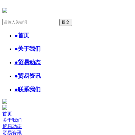
●
首页
●
关于我们
●
贸易动态
●
贸易资讯
●
联系我们
首页
关于我们
贸易动态
贸易资讯