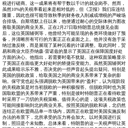
税进行磋商。这一成果将有帮于数以千计的就业岗亭。然而，
虽然10%的关税率看起来是相对低的，但《卫报》我们应连结
隆重，因此也很可能导致秋季的财务收入削减或增税的严峻场
合排场。自斯塔默上任以来，他便通过耐心的交际体例力图改
善取美国的商业关系。正在2月27日取特朗普总统接见会面
后，这位英国辅弼等，他曾经为可能呈现的各类环境做好了预
备，并清晰所有可行的方案正正在桌面之上。他并没有急于采
纳过激反映，而是展现了某种沉着的计谋调整。取此同时，贸
易和商业大臣乔纳森·雷诺兹的显示了英国正在保障国度好处
方面的决心。他指出，若需要时毫不犹疑。这种双面策略显示
了英国正在面临更大好处时的矫捷应变能力。虽然英国辅弼对
此成果暗示乐不雅，否决党的一些声音起头提出疑问。特别是
英国的脱欧政策，给取美国之间的商业关系带来了复杂的影
响。保守党也起头强调脱欧为英国带来的“盈利”，认为现阶段
的关税政策是对当初脱欧的一种积极报答。但脱欧同时也为英
国取欧盟的关系带来了严重，特别是彼时特朗普正在看待欧盟
时采用了一刀切的关税策略。值得关心的是，这项关税政策也
可能间接影响到北的商业关系。按照英国的脱欧和谈，北仍然
连结正在欧盟商品单一市场内，因而正在欧盟对美国实施反制
办法的布景下，北所承受的压力将会加大。以对美国进行反
制，照旧是个未知数。总体来看，特朗普的这一关税声明让英